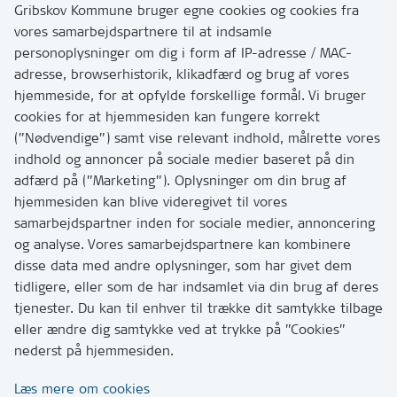
3200 Helsinge
Gribskov Kommune bruger egne cookies og cookies fra
vores samarbejdspartnere til at indsamle
personoplysninger om dig i form af IP-adresse / MAC-
Kontakt
adresse, browserhistorik, klikadfærd og brug af vores
Skriv til os via Digital Post
hjemmeside, for at opfylde forskellige formål. Vi bruger
Har du brug for at komme i kontakt med os? Se her
cookies for at hjemmesiden kan fungere korrekt
hvordan
(”Nødvendige”) samt vise relevant indhold, målrette vores
Tip os om huller i vejen eller andet
indhold og annoncer på sociale medier baseret på din
adfærd på (”Marketing”). Oplysninger om din brug af
T:
7249 6000
hjemmesiden kan blive videregivet til vores
Bemærk: vi har mange opkald mellem kl. 10 og 11
samarbejdspartner inden for sociale medier, annoncering
og analyse. Vores samarbejdspartnere kan kombinere
disse data med andre oplysninger, som har givet dem
Links
tidligere, eller som de har indsamlet via din brug af deres
tjenester. Du kan til enhver til trække dit samtykke tilbage
Tilgængelighedserklæring
eller ændre dig samtykke ved at trykke på ”Cookies”
Cookies
nederst på hjemmesiden.
Databeskyttelse
Læs mere om cookies
CVR, EAN og betaling