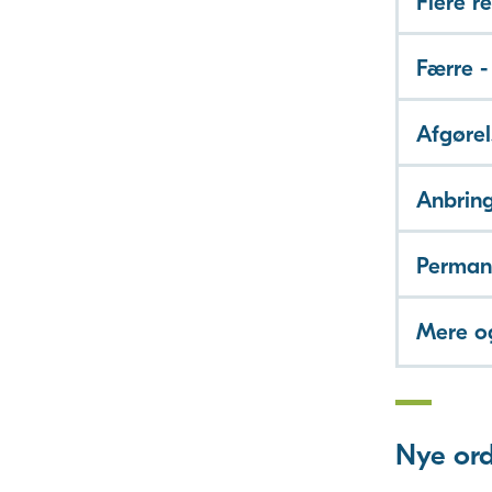
Flere r
Færre -
Afgørel
Anbring
Perman
Mere o
Nye ord