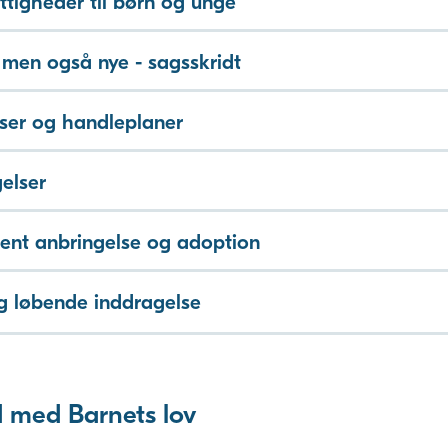
ettigheder til børn og unge
 men også nye - sagsskridt
ser og handleplaner
elser
ent anbringelse og adoption
g løbende inddragelse
 med Barnets lov