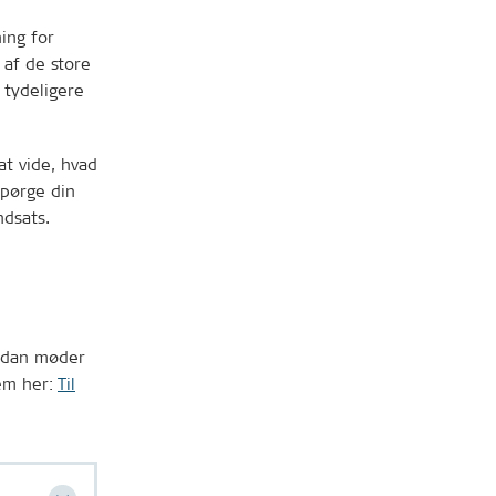
ing for
 af de store
 tydeligere
t vide, hvad
spørge din
ndsats.
ordan møder
em her:
Til