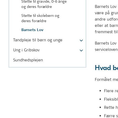
Støtte til gravide, 0-6 årige
Barnets Lov 
og deres forældre
være på grun
Støtte til skolebørn og
andre udfor
deres forældre
eller at bar
Barnets Lov
fremmest til
Tandpleje til børn og unge
Barnets Lov 
servicelove
Ung i Gribskov
Sundhedsplejen
Hvad be
Formålet med
Flere r
Fleksib
Rette h
Færre s