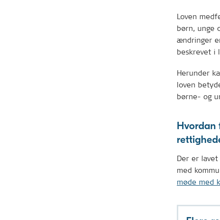
Loven medfør
børn, unge o
ændringer er
beskrevet i 
Herunder ka
loven betyde
børne- og u
Hvordan 
rettighed
Der er lavet
med kommune
møde med ko