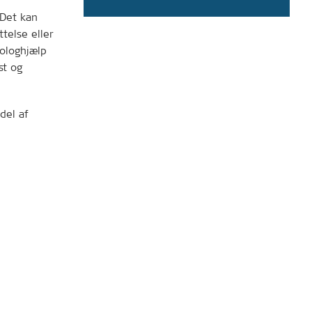
 Det kan
telse eller
kologhjælp
st og
del af