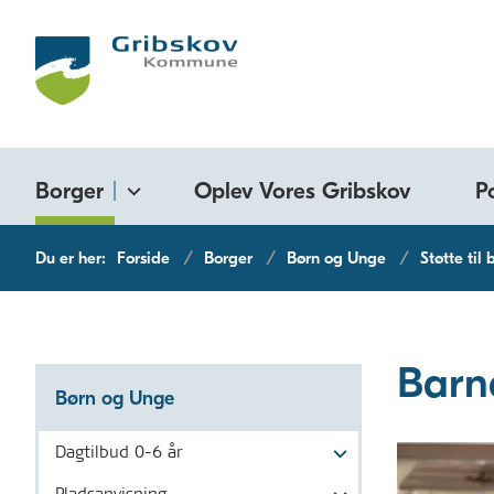
Borger
Oplev Vores Gribskov
P
Du er her:
Forside
Borger
Børn og Unge
Støtte til
Barn
Børn og Unge
Dagtilbud 0-6 år
Pladsanvisning