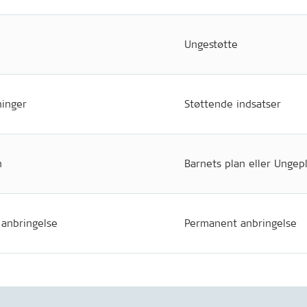
Ungestøtte
ninger
Støttende indsatser
n
Barnets plan eller Ungep
 anbringelse
Permanent anbringelse