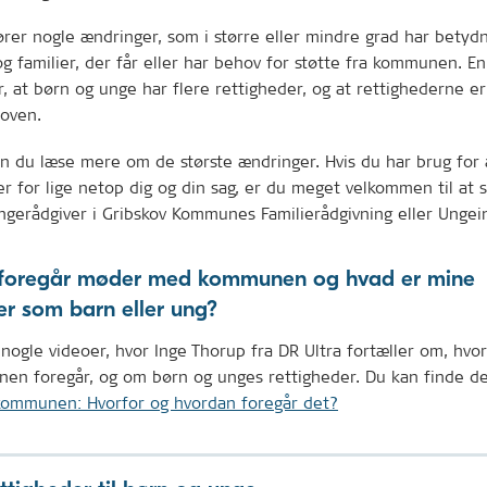
er nogle ændringer, som i større eller mindre grad har betydn
g familier, der får eller har behov for støtte fra kommunen. En
, at børn og unge har flere rettigheder, og at rettighederne er
loven.
n du læse mere om de største ændringer. Hvis du har brug for a
r for lige netop dig og din sag, er du meget velkommen til at 
ngerådgiver i Gribskov Kommunes Familierådgivning eller Ungei
foregår møder med kommunen og hvad er mine
er som barn eller ung?
 nogle videoer, hvor Inge Thorup fra DR Ultra fortæller om, hv
n foregår, og om børn og unges rettigheder. Du kan finde d
mmunen: Hvorfor og hvordan foregår det?