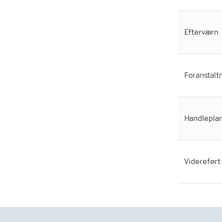
Efterværn
Foranstalt
Handlepla
Videreført