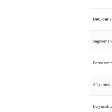
Det, der i
Sagsbehan
Børnesamt
Aflastning
Døgninstit