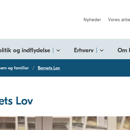
Nyheder
Vores arbe
olitik og indflydelse
Erhverv
Om 
 børn og familier
Barnets Lov
ets Lov