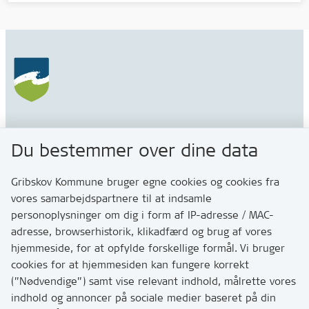
Gribskov Kommune
Du bestemmer over dine data
Rådhusvej 3
3200 Helsinge
Gribskov Kommune bruger egne cookies og cookies fra
vores samarbejdspartnere til at indsamle
personoplysninger om dig i form af IP-adresse / MAC-
Kontakt
adresse, browserhistorik, klikadfærd og brug af vores
Skriv til os via Digital Post
hjemmeside, for at opfylde forskellige formål. Vi bruger
Har du brug for at komme i kontakt med os? Se her
cookies for at hjemmesiden kan fungere korrekt
hvordan
(”Nødvendige”) samt vise relevant indhold, målrette vores
Tip os om huller i vejen eller andet
indhold og annoncer på sociale medier baseret på din