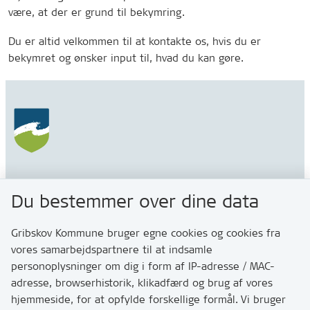
være, at der er grund til bekymring.
Du er altid velkommen til at kontakte os, hvis du er
bekymret og ønsker input til, hvad du kan gøre.
Gribskov Kommune
Du bestemmer over dine data
Rådhusvej 3
3200 Helsinge
Gribskov Kommune bruger egne cookies og cookies fra
vores samarbejdspartnere til at indsamle
personoplysninger om dig i form af IP-adresse / MAC-
Kontakt
adresse, browserhistorik, klikadfærd og brug af vores
Skriv til os via Digital Post
hjemmeside, for at opfylde forskellige formål. Vi bruger