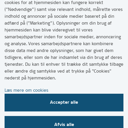
Har du brug for at komme i kontakt med os? Se her
cookies for at hjemmesiden kan fungere korrekt
hvordan
(”Nødvendige”) samt vise relevant indhold, målrette vores
Tip os om huller i vejen eller andet
indhold og annoncer på sociale medier baseret på din
adfærd på (”Marketing”). Oplysninger om din brug af
T:
7249 6000
hjemmesiden kan blive videregivet til vores
Bemærk: vi har mange opkald mellem kl. 10 og 11
samarbejdspartner inden for sociale medier, annoncering
og analyse. Vores samarbejdspartnere kan kombinere
disse data med andre oplysninger, som har givet dem
Links
tidligere, eller som de har indsamlet via din brug af deres
tjenester. Du kan til enhver til trække dit samtykke tilbage
Tilgængelighedserklæring
eller ændre dig samtykke ved at trykke på ”Cookies”
Cookies
nederst på hjemmesiden.
Databeskyttelse
Læs mere om cookies
CVR, EAN og betaling
Accepter alle
Følg os på sociale medier
Afvis alle