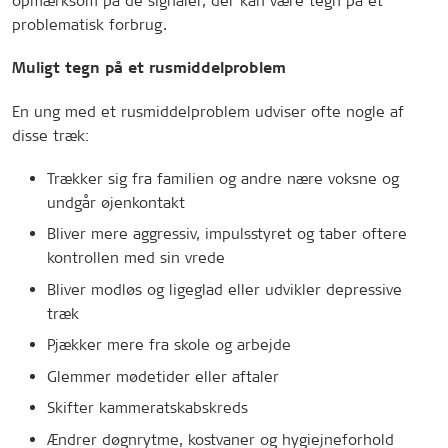
opmærksom på de signaler, der kan være tegn på et
problematisk forbrug.
Muligt tegn på et rusmiddelproblem
En ung med et rusmiddelproblem udviser ofte nogle af
disse træk:
Trækker sig fra familien og andre nære voksne og
undgår øjenkontakt
Bliver mere aggressiv, impulsstyret og taber oftere
kontrollen med sin vrede
Bliver modløs og ligeglad eller udvikler depressive
træk
Pjækker mere fra skole og arbejde
Glemmer mødetider eller aftaler
Skifter kammeratskabskreds
Ændrer døgnrytme, kostvaner og hygiejneforhold