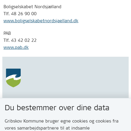
Boligselskabet Nordsjælland
Tlf. 48 26 90 00
www.boligselskabetnordsjaelland.dk
PAB
Tlf. 43 42 02 22
www.pab.dk
Gribskov Kommune
Du bestemmer over dine data
Rådhusvej 3
3200 Helsinge
Gribskov Kommune bruger egne cookies og cookies fra
vores samarbejdspartnere til at indsamle