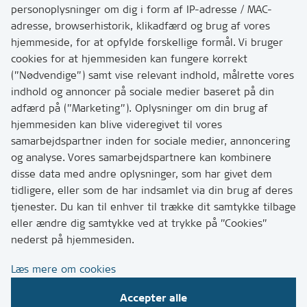
personoplysninger om dig i form af IP-adresse / MAC-
Kontakt
adresse, browserhistorik, klikadfærd og brug af vores
Skriv til os via Digital Post
hjemmeside, for at opfylde forskellige formål. Vi bruger
Har du brug for at komme i kontakt med os? Se her
cookies for at hjemmesiden kan fungere korrekt
hvordan
(”Nødvendige”) samt vise relevant indhold, målrette vores
Tip os om huller i vejen eller andet
indhold og annoncer på sociale medier baseret på din
adfærd på (”Marketing”). Oplysninger om din brug af
T:
7249 6000
hjemmesiden kan blive videregivet til vores
Bemærk: vi har mange opkald mellem kl. 10 og 11
samarbejdspartner inden for sociale medier, annoncering
og analyse. Vores samarbejdspartnere kan kombinere
disse data med andre oplysninger, som har givet dem
Links
tidligere, eller som de har indsamlet via din brug af deres
tjenester. Du kan til enhver til trække dit samtykke tilbage
Tilgængelighedserklæring
eller ændre dig samtykke ved at trykke på ”Cookies”
Cookies
nederst på hjemmesiden.
Databeskyttelse
Læs mere om cookies
CVR, EAN og betaling
Accepter alle