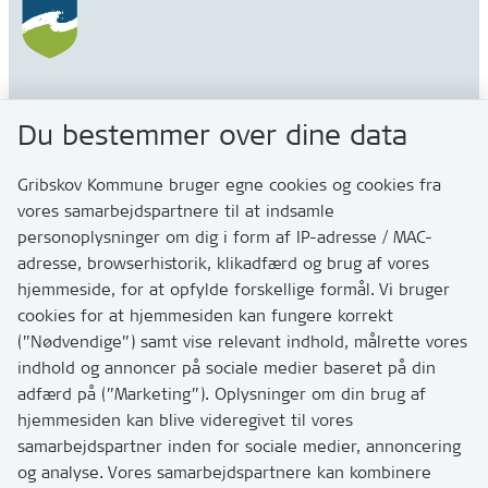
Gribskov Kommune
Du bestemmer over dine data
Rådhusvej 3
3200 Helsinge
Gribskov Kommune bruger egne cookies og cookies fra
vores samarbejdspartnere til at indsamle
personoplysninger om dig i form af IP-adresse / MAC-
Kontakt
adresse, browserhistorik, klikadfærd og brug af vores
Skriv til os via Digital Post
hjemmeside, for at opfylde forskellige formål. Vi bruger
Har du brug for at komme i kontakt med os? Se her
cookies for at hjemmesiden kan fungere korrekt
hvordan
(”Nødvendige”) samt vise relevant indhold, målrette vores
Tip os om huller i vejen eller andet
indhold og annoncer på sociale medier baseret på din
adfærd på (”Marketing”). Oplysninger om din brug af
T:
7249 6000
hjemmesiden kan blive videregivet til vores
Bemærk: vi har mange opkald mellem kl. 10 og 11
samarbejdspartner inden for sociale medier, annoncering
og analyse. Vores samarbejdspartnere kan kombinere