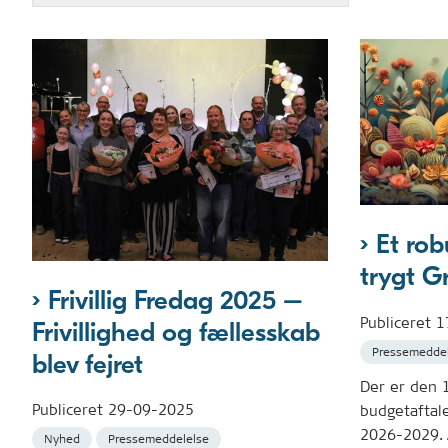
Et rob
trygt Gr
Frivillig Fredag 2025 –
Publiceret
1
Frivillighed og fællesskab
Pressemeddel
blev fejret
Der er den 
Publiceret
29-09-2025
budgetaftal
2026-2029. 
Nyhed
Pressemeddelelse