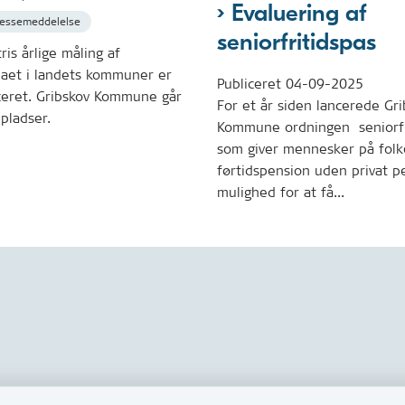
Evaluering af
ressemeddelelse
seniorfritidspas
ris årlige måling af
maet i landets kommuner er
Publiceret
04-09-2025
ceret. Gribskov Kommune går
For et år siden lancerede Gr
pladser.
Kommune ordningen seniorfri
som giver mennesker på folk
førtidspension uden privat p
mulighed for at få...
Links