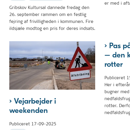
er med i aft
Gribskov Kultursal dannede fredag den
26. september rammen om en festlig
fejring af frivilligheden i kommunen. Fire
ildsjæle modtog en pris for deres indsats.
Pas p
– den k
rotter
Publiceret
1
Her i efterå
bugner med 
nedfaldsfrug
Vejarbejder i
rotter. Derf
weekenden
nedfaldsfrugt
Publiceret
17-09-2025