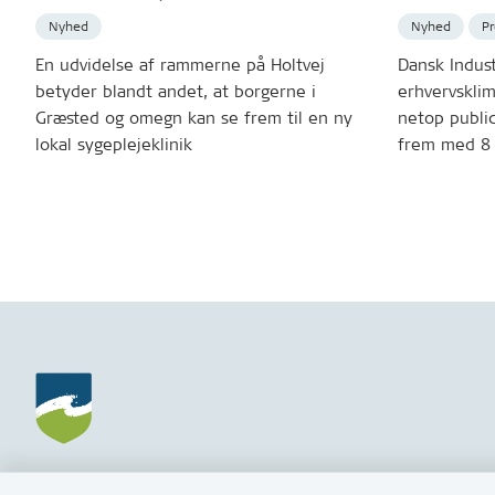
Nyhed
P
Nyhed
Dansk Indust
En udvidelse af rammerne på Holtvej
erhvervskli
betyder blandt andet, at borgerne i
netop publi
Græsted og omegn kan se frem til en ny
frem med 8 
lokal sygeplejeklinik
Gribskov Kommune
Kontakt