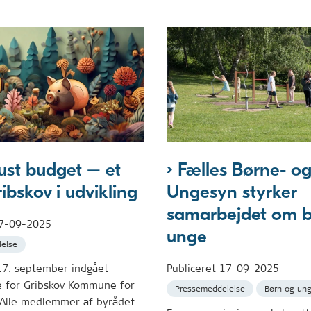
ust budget – et
Fælles Børne- o
ibskov i udvikling
Ungesyn styrker
samarbejdet om b
7-09-2025
unge
else
17. september indgået
Publiceret
17-09-2025
e for Gribskov Kommune for
Pressemeddelelse
Børn og un
Alle medlemmer af byrådet