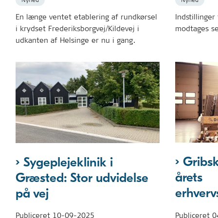
En længe ventet etablering af rundkørsel
Indstillinge
i krydset Frederiksborgvej/Kildevej i
modtages se
udkanten af Helsinge er nu i gang.
Gribsk
Sygeplejeklinik i
årets
Græsted: Stor udvidelse
erhverv
på vej
Publiceret
0
Publiceret
10-09-2025