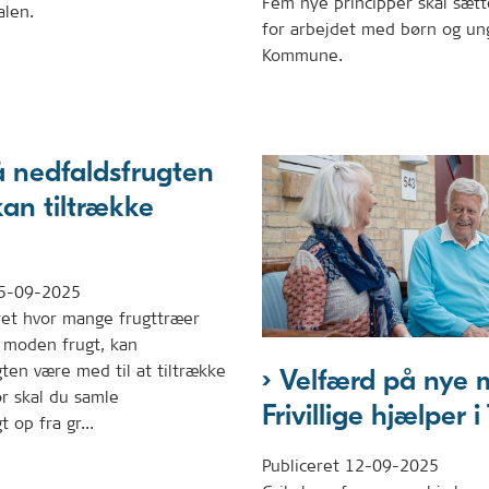
Fem nye principper skal sætt
alen.
for arbejdet med børn og ung
Kommune.
å nedfaldsfrugten
an tiltrække
5-09-2025
ret hvor mange frugttræer
moden frugt, kan
ten være med til at tiltrække
Velfærd på nye 
or skal du samle
Frivillige hjælper i
 op fra gr...
Publiceret
12-09-2025