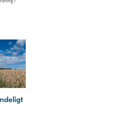
rdning i
deligt