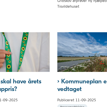
Gribskov afprøver ny hjælpeo
Tisvildehuset
skal have årets
Kommuneplan en
ppris?
vedtaget
1-09-2025
Publiceret
11-09-2025
Pressemeddelelse