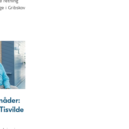
e retning
e i Gribskov
måder:
 Tisvilde