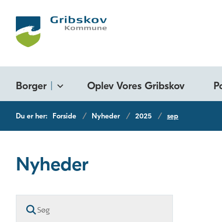
Borger
Oplev Vores Gribskov
P
Du er her:
Forside
Nyheder
2025
sep
Nyheder
Søg