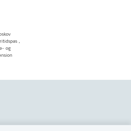
ibskov
tidspas ,
e- og
ension
Følg os på sociale medier