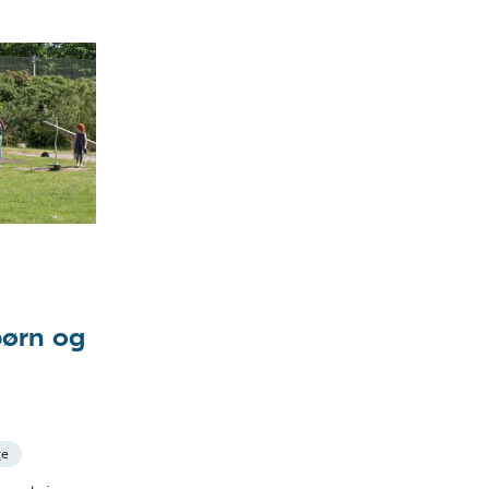
g
ørn og
ge