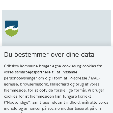
Gribskov Kommune
Du bestemmer over dine data
Rådhusvej 3
3200 Helsinge
Gribskov Kommune bruger egne cookies og cookies fra
vores samarbejdspartnere til at indsamle
personoplysninger om dig i form af IP-adresse / MAC-
Kontakt
adresse, browserhistorik, klikadfærd og brug af vores
Skriv til os via Digital Post
hjemmeside, for at opfylde forskellige formål. Vi bruger
Har du brug for at komme i kontakt med os? Se her
cookies for at hjemmesiden kan fungere korrekt
hvordan
(”Nødvendige”) samt vise relevant indhold, målrette vores
Tip os om huller i vejen eller andet
indhold og annoncer på sociale medier baseret på din