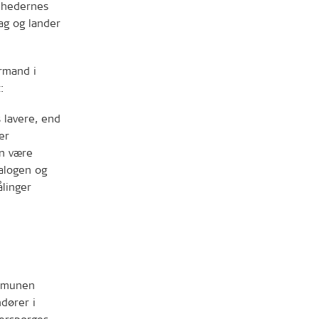
omhedernes
ag og lander
ormand i
:
 lavere, end
er
an være
ialogen og
ålinger
ommunen
ndører i