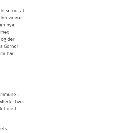
ede se nu, at
 den videre
den nye
e med
 og der
rs Gerner
omi har
Kommune i
llede, hvor
jdet med
vets