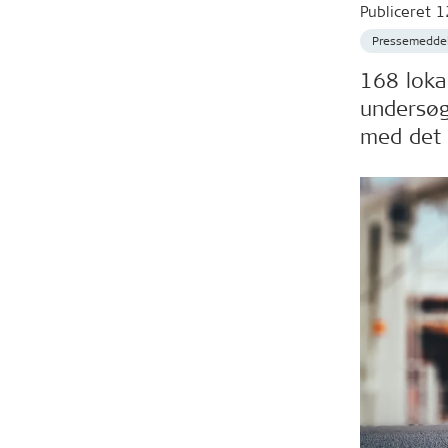
Publiceret
1
Pressemeddel
168 loka
undersøg
med det l