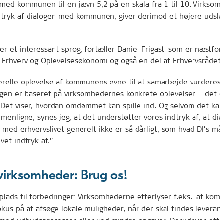
med kommunen til en jævn 5,2 på en skala fra 1 til 10. Virks
dtryk af dialogen med kommunen, giver derimod et højere udsl
ler et interessant sprog, fortæller Daniel Frigast, som er næstf
 Erhverv og Oplevelsesøkonomi og også en del af Erhvervsrådet
erelle oplevelse af kommunens evne til at samarbejde vurderes
ngen er baseret på virksomhedernes konkrete oplevelser – det 
. Det viser, hvordan omdømmet kan spille ind. Og selvom det k
menligne, synes jeg, at det understøtter vores indtryk af, at d
med erhvervslivet generelt ikke er så dårligt, som hvad DI’s m
vet indtryk af.”
virksomheder: Brug os!
plads til forbedringer: Virksomhederne efterlyser f.eks., at k
fokus på at afsøge lokale muligheder, når der skal findes levera