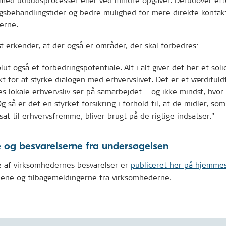
 med udbudsprocesser eller ved mindre opgaver. Derudover ef
gsbehandlingstider og bedre mulighed for mere direkte kontakt
erne.
st erkender, at der også er områder, der skal forbedres:
lut også et forbedringspotentiale. Alt i alt giver det her et soli
 for at styrke dialogen med erhvervslivet. Det er et værdifuldt 
s lokale erhvervsliv ser på samarbejdet – og ikke mindst, hvor 
g så er det en styrket forsikring i forhold til, at de midler, so
sat til erhvervsfremme, bliver brugt på de rigtige indsatser."
e og besvarelserne fra undersøgelsen
e af virksomhedernes besvarelser er
publiceret her på hjemme
llene og tilbagemeldingerne fra virksomhederne.