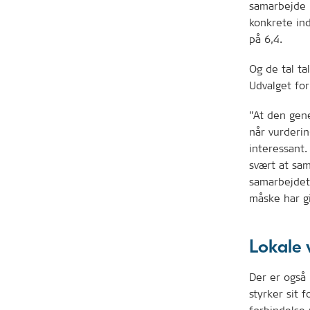
samarbejde 
konkrete in
på 6,4.
Og de tal ta
Udvalget for
”At den gen
når vurderi
interessant
svært at sam
samarbejdet 
måske har gi
Lokale 
Der er også 
styrker sit 