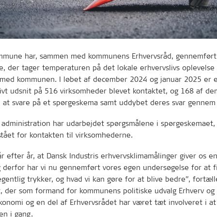
ommune har, sammen med kommunens Erhvervsråd, gennemført
, der tager temperaturen på det lokale erhvervslivs oplevelse 
med kommunen. I løbet af december 2024 og januar 2025 er 
ivt udsnit på 516 virksomheder blevet kontaktet, og 168 af de
d at svare på et spørgeskema samt uddybet deres svar gennem 
dministration har udarbejdet spørgsmålene i spørgeskemaet,
tået for kontakten til virksomhederne.
år efter år, at Dansk Industris erhvervsklimamålinger giver os en 
g derfor har vi nu gennemført vores egen undersøgelse for at f
gentlig trykker, og hvad vi kan gøre for at blive bedre”, fortæl
t, der som formand for kommunens politiske udvalg Erhverv og
onomi og en del af Erhvervsrådet har været tæt involveret i at
en i gang.