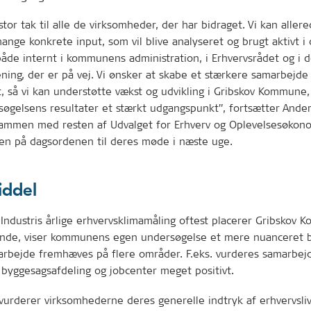
 stor tak til alle de virksomheder, der har bidraget. Vi kan aller
mange konkrete input, som vil blive analyseret og brugt aktivt i
både internt i kommunens administration, i Erhvervsrådet og i 
ning, der er på vej. Vi ønsker at skabe et stærkere samarbejd
t, så vi kan understøtte vækst og udvikling i Gribskov Kommune,
søgelsens resultater et stærkt udgangspunkt”, fortsætter Ande
sammen med resten af Udvalget for Erhverv og Oplevelsesøkon
en på dagsordenen til deres møde i næste uge.
iddel
ndustris årlige erhvervsklimamåling oftest placerer Gribskov 
nde, viser kommunens egen undersøgelse et mere nuanceret bi
arbejde fremhæves på flere områder. F.eks. vurderes samarbe
yggesagsafdeling og jobcenter meget positivt.
vurderer virksomhederne deres generelle indtryk af erhvervsli