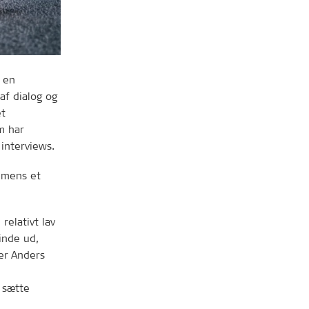
 en
af dialog og
et
m har
interviews.
 mens et
relativt lav
inde ud,
ler Anders
 sætte