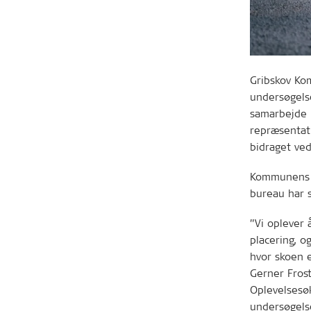
Gribskov K
undersøgelse
samarbejde 
repræsentat
bidraget ve
Kommunens a
bureau har s
”Vi oplever 
placering, o
hvor skoen e
Gerner Fros
Oplevelsesøk
undersøgels