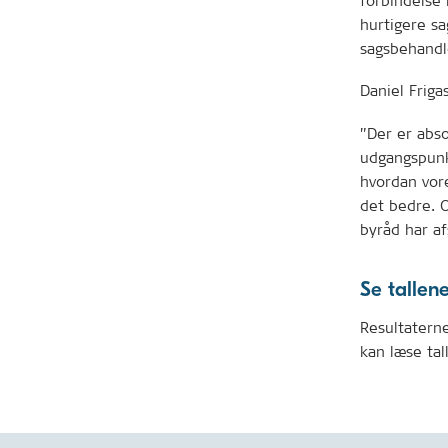
forbindelse
hurtigere sa
sagsbehandl
Daniel Friga
”Der er abso
udgangspunkt
hvordan vore
det bedre. O
byråd har af
Se tallen
Resultatern
kan læse ta