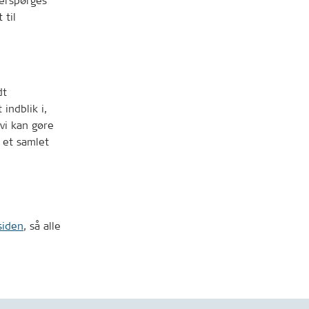
terspørges
 til
dt
indblik i,
vi kan gøre
m et samlet
siden
, så alle