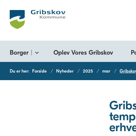
Borger
Oplev Vores Gribskov
P
Du er her:
Forside
Nyheder
2025
mar
Gribsko
Grib
temp
erhve