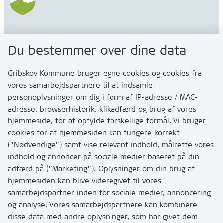
Gribskov Kommune
Du bestemmer over dine data
Rådhusvej 3
3200 Helsinge
Gribskov Kommune bruger egne cookies og cookies fra
vores samarbejdspartnere til at indsamle
personoplysninger om dig i form af IP-adresse / MAC-
Kontakt
adresse, browserhistorik, klikadfærd og brug af vores
Skriv til os via Digital Post
hjemmeside, for at opfylde forskellige formål. Vi bruger
Har du brug for at komme i kontakt med os? Se her
cookies for at hjemmesiden kan fungere korrekt
hvordan
(”Nødvendige”) samt vise relevant indhold, målrette vores
Tip os om huller i vejen eller andet
indhold og annoncer på sociale medier baseret på din
adfærd på (”Marketing”). Oplysninger om din brug af
T:
7249 6000
hjemmesiden kan blive videregivet til vores
Bemærk: vi har mange opkald mellem kl. 10 og 11
samarbejdspartner inden for sociale medier, annoncering
og analyse. Vores samarbejdspartnere kan kombinere
disse data med andre oplysninger, som har givet dem
Links