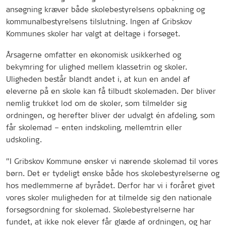
ansøgning kræver både skolebestyrelsens opbakning og
kommunalbestyrelsens tilslutning.
Ingen af Gribskov
Kommunes skoler har valgt at deltage i forsøget.
Årsagerne omfatter en økonomisk usikkerhed og
bekymring for ulighed mellem klassetrin og skoler.
Uligheden består blandt andet i, at kun en andel af
eleverne på en skole kan få tilbudt skolemaden. Der bliver
nemlig trukket lod om de skoler, som tilmelder sig
ordningen, og herefter bliver der udvalgt én afdeling, som
får skolemad – enten indskoling, mellemtrin eller
udskoling.
”I Gribskov Kommune ønsker vi nærende skolemad til vores
børn. Det er tydeligt ønske både hos skolebestyrelserne og
hos medlemmerne af byrådet. Derfor har vi i foråret givet
vores skoler muligheden for at tilmelde sig den nationale
forsøgsordning for skolemad. Skolebestyrelserne har
fundet, at ikke nok elever får glæde af ordningen, og har