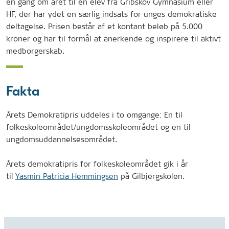
én gang om året til en elev fra Gribskov Gymnasium eller
HF, der har ydet en særlig indsats for unges demokratiske
deltagelse. Prisen består af et kontant beløb på 5.000
kroner og har til formål at anerkende og inspirere til aktivt
medborgerskab.
Fakta
Årets Demokratipris uddeles i to omgange: En til
folkeskoleområdet/ungdomsskoleområdet og en til
ungdomsuddannelsesområdet.
Årets demokratipris for folkeskoleområdet gik i år
til
Yasmin Patricia Hemmingsen
på Gilbjergskolen.