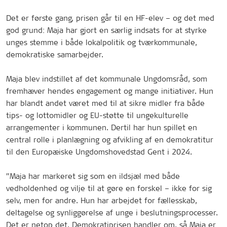
Det er første gang, prisen går til en HF-elev – og det med
god grund: Maja har gjort en særlig indsats for at styrke
unges stemme i både lokalpolitik og tværkommunale,
demokratiske samarbejder.
Maja blev indstillet af det kommunale Ungdomsråd, som
fremhæver hendes engagement og mange initiativer. Hun
har blandt andet været med til at sikre midler fra både
tips- og lottomidler og EU-støtte til ungekulturelle
arrangementer i kommunen. Dertil har hun spillet en
central rolle i planlægning og afvikling af en demokratitur
til den Europæiske Ungdomshovedstad Gent i 2024.
”Maja har markeret sig som en ildsjæl med både
vedholdenhed og vilje til at gøre en forskel – ikke for sig
selv, men for andre. Hun har arbejdet for fællesskab,
deltagelse og synliggørelse af unge i beslutningsprocesser.
Det er netop det, Demokratiprisen handler om, så Maja er