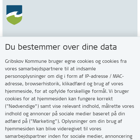
Gribskov Kommune
Du bestemmer over dine data
Rådhusvej 3
3200 Helsinge
Gribskov Kommune bruger egne cookies og cookies fra
vores samarbejdspartnere til at indsamle
personoplysninger om dig i form af IP-adresse / MAC-
Kontakt
adresse, browserhistorik, klikadfærd og brug af vores
Skriv til os via Digital Post
hjemmeside, for at opfylde forskellige formål. Vi bruger
Har du brug for at komme i kontakt med os? Se her
cookies for at hjemmesiden kan fungere korrekt
hvordan
(”Nødvendige”) samt vise relevant indhold, målrette vores
Tip os om huller i vejen eller andet
indhold og annoncer på sociale medier baseret på din
adfærd på (”Marketing”). Oplysninger om din brug af
T:
7249 6000
hjemmesiden kan blive videregivet til vores
Bemærk: vi har mange opkald mellem kl. 10 og 11
samarbejdspartner inden for sociale medier, annoncering