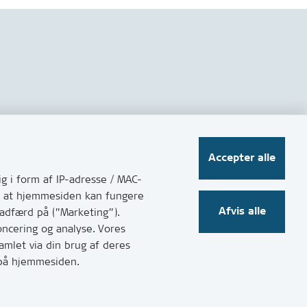
Følg os på sociale medier
Accepter alle
g i form af IP-adresse / MAC-
for at hjemmesiden kan fungere
Afvis alle
 adfærd på (”Marketing”).
oncering og analyse. Vores
mlet via din brug af deres
t på hjemmesiden.