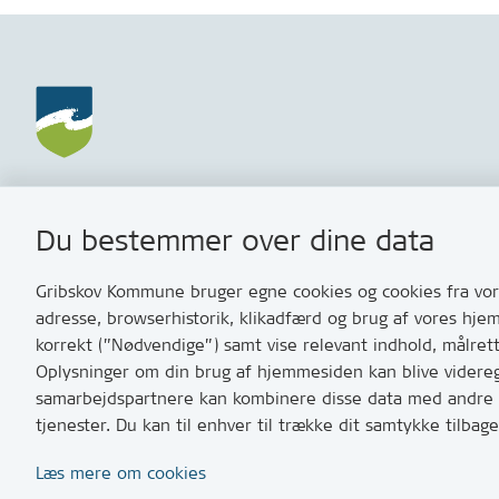
Gribskov Kommune
Kontakt
Du bestemmer over dine data
Rådhusvej 3
Skriv til o
3200 Helsinge
Har du br
Gribskov Kommune bruger egne cookies og cookies fra vore
med os? S
adresse, browserhistorik, klikadfærd og brug af vores hje
Tip os om 
korrekt (”Nødvendige”) samt vise relevant indhold, målret
Oplysninger om din brug af hjemmesiden kan blive videregi
T:
7249 600
samarbejdspartnere kan kombinere disse data med andre op
Bemærk: vi 
tjenester. Du kan til enhver til trække dit samtykke tilb
10 og 11
Læs mere om cookies