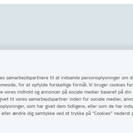
Links
s via Digital Post
Tilgængelighedserklæring
ug for at komme i kontakt
s samarbejdspartnere til at indsamle personoplysninger om di
Cookies
e her hvordan
mmeside, for at opfylde forskellige formål. Vi bruger cookies 
Databeskyttelse
huller i vejen eller andet
te vores indhold og annoncer på sociale medier baseret på din
CVR, EAN og betaling
vet til vores samarbejdspartner inden for sociale medier, ann
0
lysninger, som har givet dem tidligere, eller som de har indsa
har mange opkald mellem kl.
age eller ændre dig samtykke ved at trykke på ”Cookies” neders