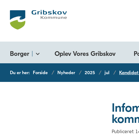
Borger
Oplev Vores Gribskov
P
Du er her:
Forside
Nyheder
2025
jul
Kandidat
Infom
komm
Publiceret
1