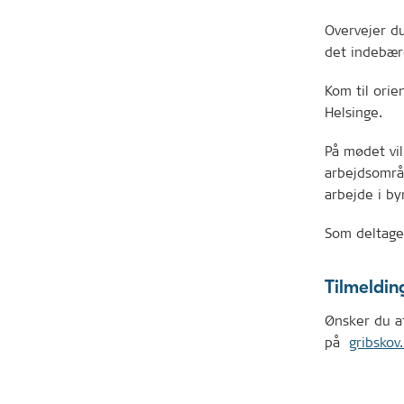
Overvejer du
det indebæ
Kom til orie
Helsinge.
På mødet vi
arbejdsområ
arbejde i by
Som deltager
Tilmeldin
Ønsker du at
på
gribskov