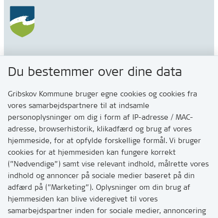
Gribskov Kommune
Du bestemmer over dine data
Rådhusvej 3
3200 Helsinge
Gribskov Kommune bruger egne cookies og cookies fra
vores samarbejdspartnere til at indsamle
personoplysninger om dig i form af IP-adresse / MAC-
Kontakt
adresse, browserhistorik, klikadfærd og brug af vores
Skriv til os via Digital Post
hjemmeside, for at opfylde forskellige formål. Vi bruger
Har du brug for at komme i kontakt med os? Se her
cookies for at hjemmesiden kan fungere korrekt
hvordan
(”Nødvendige”) samt vise relevant indhold, målrette vores
Tip os om huller i vejen eller andet
indhold og annoncer på sociale medier baseret på din
adfærd på (”Marketing”). Oplysninger om din brug af
T:
7249 6000
hjemmesiden kan blive videregivet til vores
Bemærk: vi har mange opkald mellem kl. 10 og 11
samarbejdspartner inden for sociale medier, annoncering