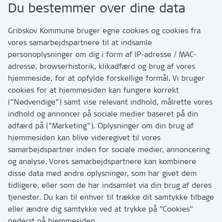
Du bestemmer over dine data
Rådhusvej 3
3200 Helsinge
Gribskov Kommune bruger egne cookies og cookies fra
vores samarbejdspartnere til at indsamle
personoplysninger om dig i form af IP-adresse / MAC-
Kontakt
adresse, browserhistorik, klikadfærd og brug af vores
Skriv til os via Digital Post
hjemmeside, for at opfylde forskellige formål. Vi bruger
Har du brug for at komme i kontakt med os? Se her
cookies for at hjemmesiden kan fungere korrekt
hvordan
(”Nødvendige”) samt vise relevant indhold, målrette vores
Tip os om huller i vejen eller andet
indhold og annoncer på sociale medier baseret på din
adfærd på (”Marketing”). Oplysninger om din brug af
T:
7249 6000
hjemmesiden kan blive videregivet til vores
Bemærk: vi har mange opkald mellem kl. 10 og 11
samarbejdspartner inden for sociale medier, annoncering
og analyse. Vores samarbejdspartnere kan kombinere
disse data med andre oplysninger, som har givet dem
Links
tidligere, eller som de har indsamlet via din brug af deres
tjenester. Du kan til enhver til trække dit samtykke tilbage
Tilgængelighedserklæring
eller ændre dig samtykke ved at trykke på ”Cookies”
Cookies
nederst på hjemmesiden.