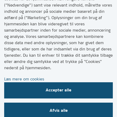
hvordan
(”Nødvendige”) samt vise relevant indhold, målrette vores
Tip os om huller i vejen eller andet
indhold og annoncer på sociale medier baseret på din
adfærd på (”Marketing”). Oplysninger om din brug af
T:
7249 6000
hjemmesiden kan blive videregivet til vores
Bemærk: vi har mange opkald mellem kl. 10 og 11
samarbejdspartner inden for sociale medier, annoncering
og analyse. Vores samarbejdspartnere kan kombinere
disse data med andre oplysninger, som har givet dem
Links
tidligere, eller som de har indsamlet via din brug af deres
tjenester. Du kan til enhver til trække dit samtykke tilbage
Tilgængelighedserklæring
eller ændre dig samtykke ved at trykke på ”Cookies”
Cookies
nederst på hjemmesiden.
Databeskyttelse
Læs mere om cookies
CVR, EAN og betaling
Accepter alle
Følg os på sociale medier
Afvis alle