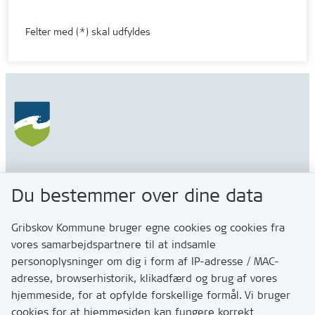
Felter med (*) skal udfyldes
Gribskov Kommune
Du bestemmer over dine data
Rådhusvej 3
3200 Helsinge
Gribskov Kommune bruger egne cookies og cookies fra
vores samarbejdspartnere til at indsamle
personoplysninger om dig i form af IP-adresse / MAC-
Kontakt
adresse, browserhistorik, klikadfærd og brug af vores
Skriv til os via Digital Post
hjemmeside, for at opfylde forskellige formål. Vi bruger
Har du brug for at komme i kontakt med os? Se her
cookies for at hjemmesiden kan fungere korrekt