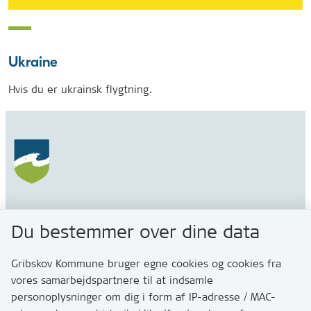
Ukraine
Hvis du er ukrainsk flygtning.
Gribskov Kommune
Du bestemmer over dine data
Rådhusvej 3
3200 Helsinge
Gribskov Kommune bruger egne cookies og cookies fra
vores samarbejdspartnere til at indsamle
personoplysninger om dig i form af IP-adresse / MAC-
Kontakt