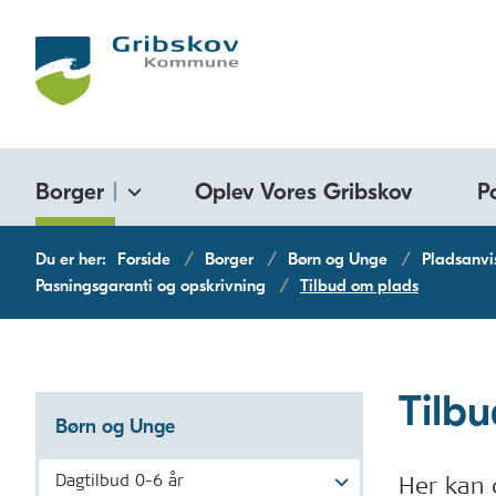
Borger
Oplev Vores Gribskov
P
Du er her:
Forside
Borger
Børn og Unge
Pladsanvi
Pasningsgaranti og opskrivning
Tilbud om plads
Tilb
Børn og Unge
Dagtilbud 0-6 år
Her kan 