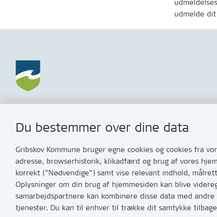
udmeldelsesv
udmelde dit
Gribskov Kommune
Kontakt
Du bestemmer over dine data
Rådhusvej 3
Skriv til o
3200 Helsinge
Har du br
Gribskov Kommune bruger egne cookies og cookies fra vore
med os? S
adresse, browserhistorik, klikadfærd og brug af vores hje
Tip os om 
korrekt (”Nødvendige”) samt vise relevant indhold, målret
Oplysninger om din brug af hjemmesiden kan blive videregi
T:
7249 600
samarbejdspartnere kan kombinere disse data med andre op
Bemærk: vi 
tjenester. Du kan til enhver til trække dit samtykke tilb
10 og 11