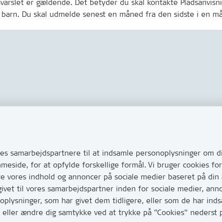
arslet er gældende. Det betyder du skal kontakte Pladsanvisni
 barn. Du skal udmelde senest en måned fra den sidste i en m
Links
s via Digital Post
Tilgængelighedserklæring
ug for at komme i kontakt
s samarbejdspartnere til at indsamle personoplysninger om di
Cookies
e her hvordan
mmeside, for at opfylde forskellige formål. Vi bruger cookies 
Databeskyttelse
huller i vejen eller andet
te vores indhold og annoncer på sociale medier baseret på din
CVR, EAN og betaling
vet til vores samarbejdspartner inden for sociale medier, ann
0
lysninger, som har givet dem tidligere, eller som de har indsa
har mange opkald mellem kl.
age eller ændre dig samtykke ved at trykke på ”Cookies” neders