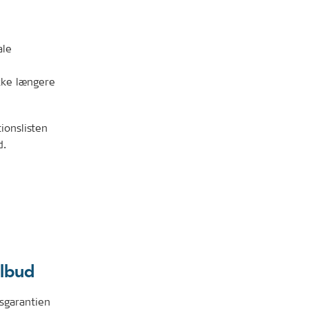
ale
ikke længere
ionslisten
d.
ilbud
gsgarantien