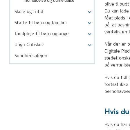
Indmeldelse og udmeldelse
blive tilbud
Du kan lade 
Skole og fritid
fået plads 
Støtte til børn og familier
på, at pasni
ventelisten t
Tandpleje til børn og unge
Når der er p
Ung i Gribskov
Digitale Pla
Sundhedsplejen
stedet ønske
på ventelist
Hvis du tidl
fortsat ikke
børnehaveøn
Hvis du
Hvis du har 