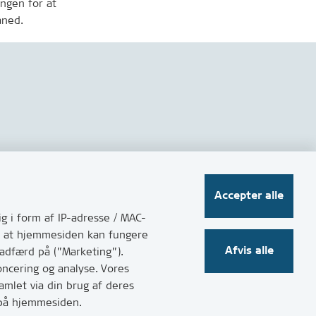
ngen for at
åned.
Følg os på sociale medier
Accepter alle
g i form af IP-adresse / MAC-
for at hjemmesiden kan fungere
Afvis alle
 adfærd på (”Marketing”).
oncering og analyse. Vores
mlet via din brug af deres
t på hjemmesiden.