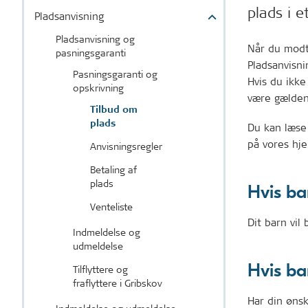
plads i e
Pladsanvisning
Pladsanvisning og
Når du modta
pasningsgaranti
Pladsanvisni
Pasningsgaranti og
Hvis du ikke
opskrivning
være gælden
Tilbud om
plads
Du kan læse 
på vores hje
Anvisningsregler
Betaling af
plads
Hvis ba
Venteliste
Dit barn vil 
Indmeldelse og
udmeldelse
Hvis ba
Tilflyttere og
fraflyttere i Gribskov
Har din ønsk