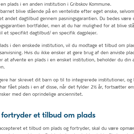
t en plads i en anden institution i Gribskov Kommune.
barnet blive stående på en venteliste efter eget ønske, selvo
i et andet dagtilbud gennem pasningsgarantien. Du bedes vær
ngsgarantien bortfalder, men at du har mulighed for at blive s
il et specifikt dagtilbud/ en specifik dagplejer.
lads i den ønskede institution, vil du modtage et tilbud om pla
dsanvisning. Hvis du ikke ønsker at gøre brug af den anviste pla
r at afvente en plads i en ønsket institution, beholder du din 
en.
igere har skrevet dit barn op til to integrerede institutioner, og
 har fået plads i en af disse, når det fylder 2½ år, fortsætter 
sker med den oprindelige anciennitet.
 fortryder et tilbud om plads
accepteret et tilbud om plads og fortryder, skal du være opmæ