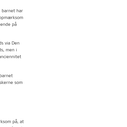
m barnet har
e opmærksom
tående på
ds via Den
ds, men i
anciennitet
 barnet
ønskerne som
rksom på, at