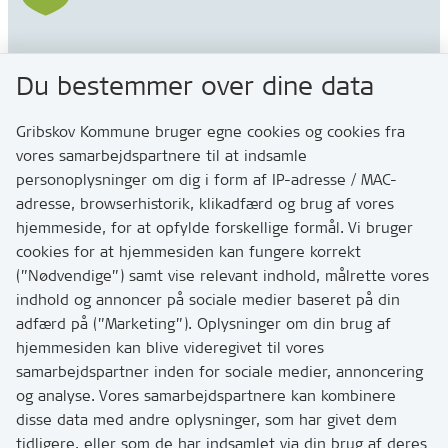
Gribskov Kommune
Du bestemmer over dine data
Rådhusvej 3
3200 Helsinge
Gribskov Kommune bruger egne cookies og cookies fra
vores samarbejdspartnere til at indsamle
personoplysninger om dig i form af IP-adresse / MAC-
Kontakt
adresse, browserhistorik, klikadfærd og brug af vores
Skriv til os via Digital Post
hjemmeside, for at opfylde forskellige formål. Vi bruger
Har du brug for at komme i kontakt med os? Se her
cookies for at hjemmesiden kan fungere korrekt
hvordan
(”Nødvendige”) samt vise relevant indhold, målrette vores
Tip os om huller i vejen eller andet
indhold og annoncer på sociale medier baseret på din
adfærd på (”Marketing”). Oplysninger om din brug af
T:
7249 6000
hjemmesiden kan blive videregivet til vores
Bemærk: vi har mange opkald mellem kl. 10 og 11
samarbejdspartner inden for sociale medier, annoncering
og analyse. Vores samarbejdspartnere kan kombinere
disse data med andre oplysninger, som har givet dem
Links
tidligere, eller som de har indsamlet via din brug af deres