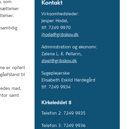
v, som
Kontakt
sættelser
Virksomhedsleder:
telser.
Jesper Hodal,
tlf: 7249 9970
 samtidig
jhoda@gribskov.dk
Administration og økonomi:
Zalena L. K. Pellarin,
zlpel@gribskov.dk
rne er opført
Sygeplejerske
gåafstand til
Elisabeth Eskild Hardegård
tlf: 7249 9934
redes mad.
ntor samt
Kirkeleddet 8
Telefon 2: 7249 9935
Telefon 3: 7249 9936