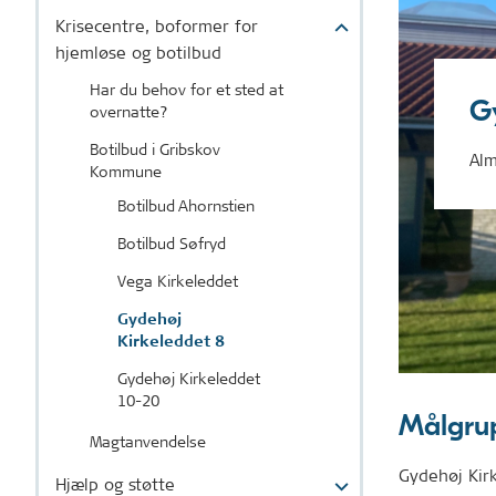
Krisecentre, boformer for
hjemløse og botilbud
Har du behov for et sted at
G
overnatte?
Botilbud i Gribskov
Alm
Kommune
Botilbud Ahornstien
Botilbud Søfryd
Vega Kirkeleddet
Gydehøj
Kirkeleddet 8
Gydehøj Kirkeleddet
10-20
Målgru
Magtanvendelse
Gydehøj Kir
Hjælp og støtte