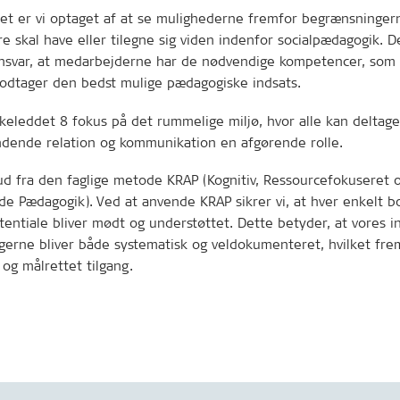
et er vi optaget af at se mulighederne fremfor begrænsningern
 skal have eller tilegne sig viden indenfor socialpædagogik. D
ansvar, at medarbejderne har de nødvendige kompetencer, som 
dtager den bedst mulige pædagogiske indsats.
rkeleddet 8 fokus på det rummelige miljø, hvor alle kan deltage.
dende relation og kommunikation en afgørende rolle.
ud fra den faglige metode KRAP (Kognitiv, Ressourcefokuseret 
e Pædagogik). Ved at anvende KRAP sikrer vi, at hver enkelt b
tentiale bliver mødt og understøttet. Dette betyder, at vores i
gerne bliver både systematisk og veldokumenteret, hvilket fr
 og målrettet tilgang.