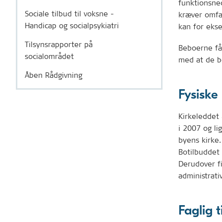
funktionsne
Sociale tilbud til voksne -
kræver omfa
Handicap og socialpsykiatri
kan for eks
Tilsynsrapporter på
Beboerne får
socialområdet
med at de bo
Åben Rådgivning
Fysisk
Kirkeleddet 
i 2007 og li
byens kirke.
Botilbuddet
Derudover f
administrati
Faglig 