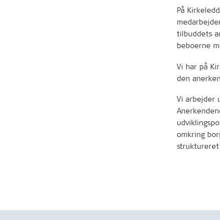
På Kirkeledd
medarbejdere
tilbuddets 
beboerne mo
Vi har på Ki
den anerken
Vi arbejder 
Anerkendend
udviklingspo
omkring bor
struktureret