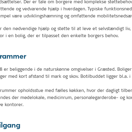
dsættelser. Der er tale om borgere med komplekse støttebeho
ttende og vedvarende hjælp i hverdagen. Typiske funktionsned
empel være udviklingshæmning og omfattende mobilitetsnedsæt
 den nødvendige hjælp og støtte til at leve et selvstændigt liv,
r i en bolig, der er tilpasset den enkelte borgers behov.
e rammer
8 er beliggende i de naturskønne omgivelser i Græsted. Bolige
gger med kort afstand til mark og skov. Botilbuddet ligger bl.a. i 
 rummer opholdsstue med fælles køkken, hvor der dagligt tilbe
indes der mødelokale, medicinrum, personalegarderobe- og ko
ve kontorer.
tilgang