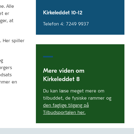
e. Alle
Kirkeleddet 10-12
et er
gør, at
Telefon 4: 7249 9937
 Her spiller
og
orgers
Mere viden om
ndsats
Kirkeleddet 8
emmer en
Du kan læse meget mere om
tilbuddet, de fysiske rammer og
den faglige tilgang på
Tilbudsportalen her.