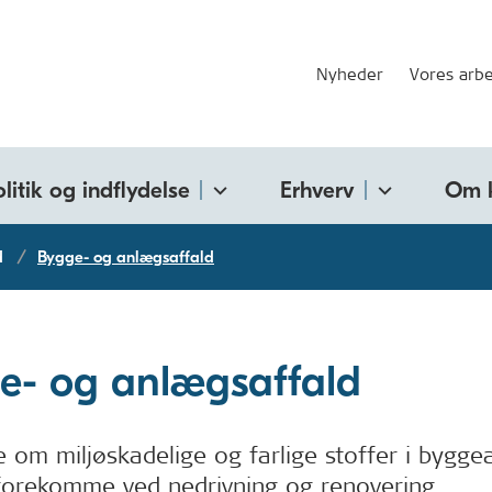
Nyheder
Vores arbe
olitik og indflydelse
Erhverv
Om 
d
Bygge- og anlægsaffald
e- og anlægsaffald
 om miljøskadelige og farlige stoffer i byggea
forekomme ved nedrivning og renovering.