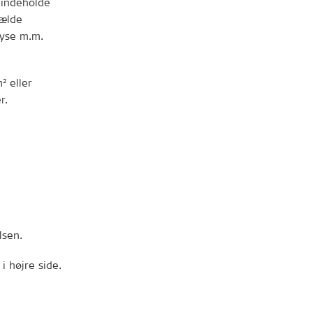
 indeholde
fælde
lyse m.m.
² eller
r.
lsen.
i højre side.