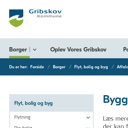
Borger
Oplev Vores Gribskov
P
Du er her:
Forside
Borger
Flyt, bolig og byg
Affal
Bygg
Flyt, bolig og byg
Flytning
Læs mere
der kan 
Din bolig