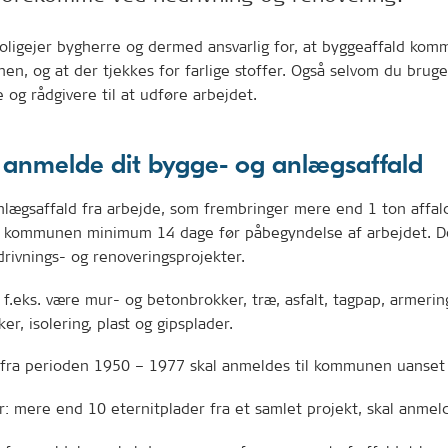
oligejer bygherre og dermed ansvarlig for, at byggeaffald kom
 hen, og at der tjekkes for farlige stoffer. Også selvom du bruge
og rådgivere til at udføre arbejdet.
 anmelde dit bygge- og anlægsaffald
lægsaffald fra arbejde, som frembringer mere end 1 ton affald
l kommunen minimum 14 dage før påbegyndelse af arbejdet. D
rivnings- og renoveringsprojekter.
 f.eks. være mur- og betonbrokker, træ, asfalt, tagpap, armerin
ker, isolering, plast og gipsplader.
fra perioden 1950 – 1977 skal anmeldes til kommunen uanse
r: mere end 10 eternitplader fra et samlet projekt, skal anmel