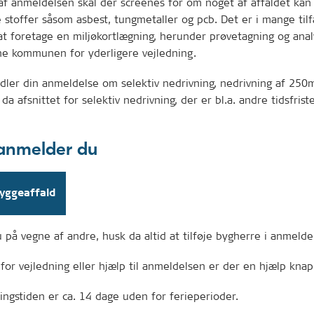
af anmeldelsen skal der screenes for om noget af affaldet kan
stoffer såsom asbest, tungmetaller og pcb. Det er i mange til
at foretage en miljøkortlægning, herunder prøvetagning og ana
ne kommunen for yderligere vejledning.
ler din anmeldelse om selektiv nedrivning, nedrivning af 250m
da afsnittet for selektiv nedrivning, der er bl.a. andre tidsfriste
anmelder du
yggeaffald
på vegne af andre, husk da altid at tilføje bygherre i anmelde
for vejledning eller hjælp til anmeldelsen er der en hjælp knap 
ngstiden er ca. 14 dage uden for ferieperioder.