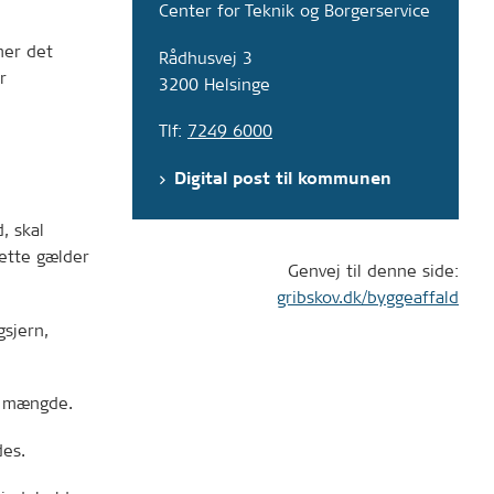
Center for Teknik og Borgerservice
mer det
Rådhusvej 3
r
3200 Helsinge
Tlf:
7249 6000
Digital post til kommunen
, skal
ette gælder
Genvej til denne side:
gribskov.dk/byggeaffald
gsjern,
t mængde.
des.