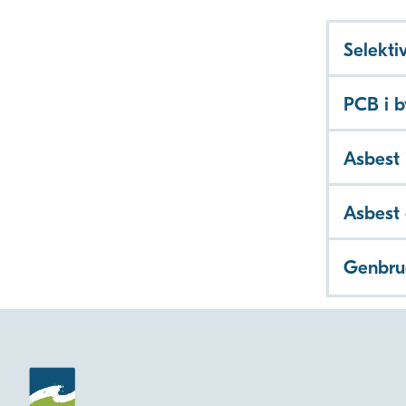
Selekti
PCB i b
Asbest 
Asbest 
Genbru