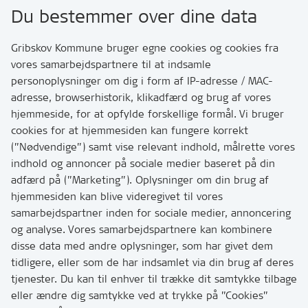
Du bestemmer over dine data
Rådhusvej 3
3200 Helsinge
Gribskov Kommune bruger egne cookies og cookies fra
vores samarbejdspartnere til at indsamle
personoplysninger om dig i form af IP-adresse / MAC-
Kontakt
adresse, browserhistorik, klikadfærd og brug af vores
Skriv til os via Digital Post
hjemmeside, for at opfylde forskellige formål. Vi bruger
Har du brug for at komme i kontakt med os? Se her
cookies for at hjemmesiden kan fungere korrekt
hvordan
(”Nødvendige”) samt vise relevant indhold, målrette vores
Tip os om huller i vejen eller andet
indhold og annoncer på sociale medier baseret på din
adfærd på (”Marketing”). Oplysninger om din brug af
T:
7249 6000
hjemmesiden kan blive videregivet til vores
Bemærk: vi har mange opkald mellem kl. 10 og 11
samarbejdspartner inden for sociale medier, annoncering
og analyse. Vores samarbejdspartnere kan kombinere
disse data med andre oplysninger, som har givet dem
Links
tidligere, eller som de har indsamlet via din brug af deres
tjenester. Du kan til enhver til trække dit samtykke tilbage
Tilgængelighedserklæring
eller ændre dig samtykke ved at trykke på ”Cookies”
Cookies