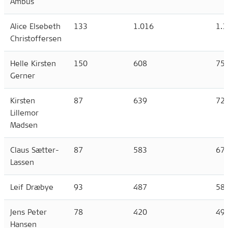
Ambus
Alice Elsebeth
133
1.016
1.1
Christoffersen
Helle Kirsten
150
608
75
Gerner
Kirsten
87
639
72
Lillemor
Madsen
Claus Sætter-
87
583
67
Lassen
Leif Dræbye
93
487
58
Jens Peter
78
420
49
Hansen