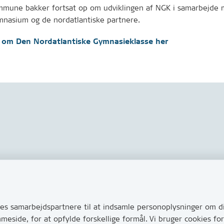
mmune bakker fortsat op om udviklingen af NGK i samarbejde
mnasium og de nordatlantiske partnere.
 om Den Nordatlantiske Gymnasieklasse her
Links
s via Digital Post
Tilgængelighedserklæring
ug for at komme i kontakt
s samarbejdspartnere til at indsamle personoplysninger om di
Cookies
e her hvordan
mmeside, for at opfylde forskellige formål. Vi bruger cookies 
Databeskyttelse