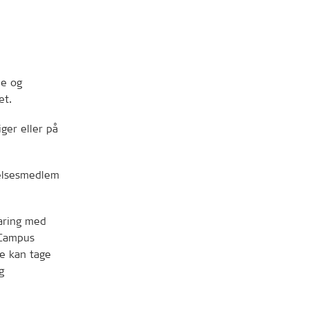
ne og
et.
iger eller på
yrelsesmedlem
aring med
f Campus
e kan tage
g