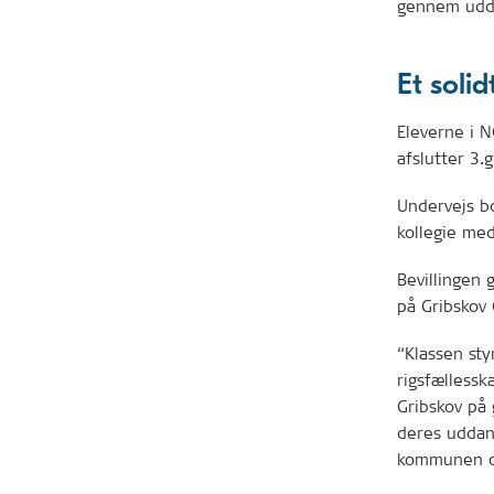
gennem udda
Et soli
Eleverne i 
afslutter 3.
Undervejs bo
kollegie me
Bevillingen 
på Gribskov
“Klassen st
rigsfællessk
Gribskov på
deres uddan
kommunen og