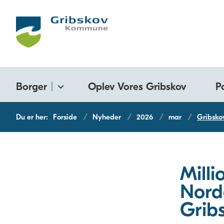
Borger
Oplev Vores Gribskov
P
Du er her:
Forside
Nyheder
2026
mar
Gribsko
Milli
Nord
Grib