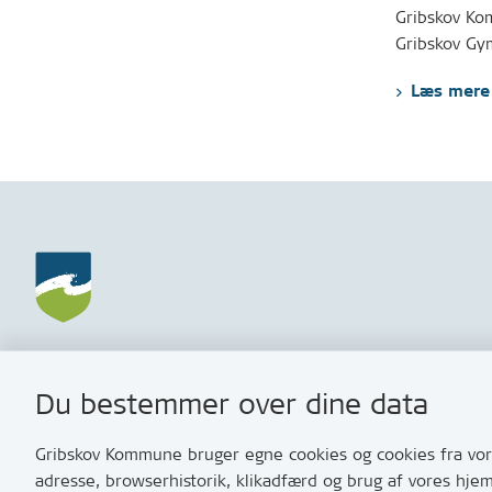
Gribskov Ko
Gribskov Gy
Læs mere
Gribskov Kommune
Kontakt
Du bestemmer over dine data
Rådhusvej 3
Skriv til o
3200 Helsinge
Har du br
Gribskov Kommune bruger egne cookies og cookies fra vore
med os? S
adresse, browserhistorik, klikadfærd og brug af vores hje