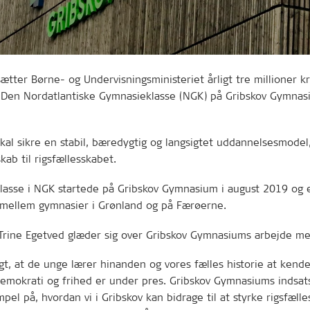
ætter Børne- og Undervisningsministeriet årligt tre millioner kr
 Den Nordatlantiske Gymnasieklasse (NGK) på Gribskov Gymnas
skal sikre en stabil, bæredygtig og langsigtet uddannelsesmodel
ab til rigsfællesskabet.
klasse i NGK startede på Gribskov Gymnasium i august 2019 og 
mellem gymnasier i Grønland og på Færøerne.
Trine Egetved glæder sig over Gribskov Gymnasiums arbejde m
igt, at de unge lærer hinanden og vores fælles historie at kende 
demokrati og frihed er under pres. Gribskov Gymnasiums indsats
pel på, hvordan vi i Gribskov kan bidrage til at styrke rigsfæll