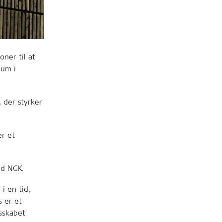
oner til at
ium i
, der styrker
er et
ed NGK.
i en tid,
 er et
esskabet