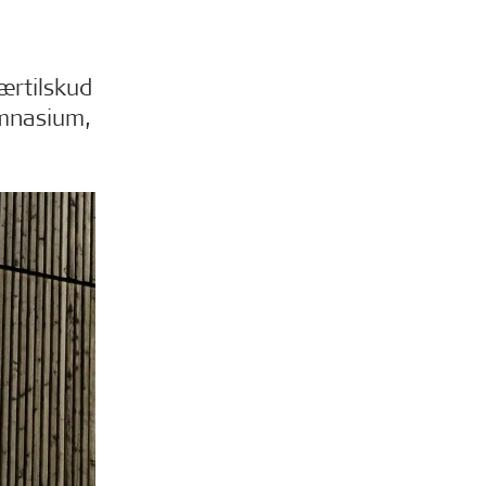
ærtilskud
ymnasium,