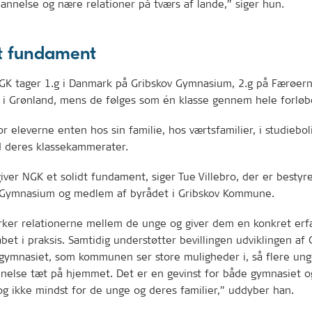
nnelse og nære relationer på tværs af lande,” siger hun.
dt fundament
NGK tager 1.g i Danmark på Gribskov Gymnasium, 2.g på Færøer
g i Grønland, mens de følges som én klasse gennem hele forløb
r eleverne enten hos sin familie, hos værtsfamilier, i studiebol
d deres klassekammerater.
giver NGK et solidt fundament, siger Tue Villebro, der er best
 Gymnasium og medlem af byrådet i Gribskov Kommune.
yrker relationerne mellem de unge og giver dem en konkret erf
abet i praksis. Samtidig understøtter bevillingen udviklingen a
 gymnasiet, som kommunen ser store muligheder i, så flere ung
nelse tæt på hjemmet. Det er en gevinst for både gymnasiet o
 ikke mindst for de unge og deres familier,” uddyber han.