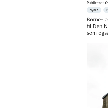
Publiceret
0
Nyhed
P
Børne- og
til Den 
som også