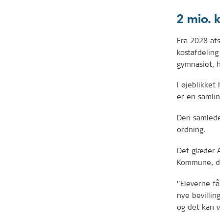
2 mio. k
Fra 2028 afs
kostafdeling
gymnasiet, 
I øjeblikket
er en samli
Den samlede 
ordning.
Det glæder A
Kommune, der
”Eleverne få
nye bevillin
og det kan v