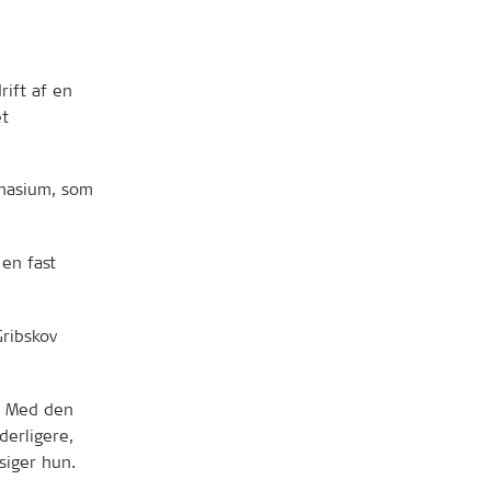
rift af en
et
nasium, som
 en fast
Gribskov
e. Med den
derligere,
siger hun.