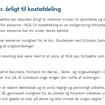
r. årligt til kostafdeling
ættes der desuden årligt to millioner kroner til oprettelse og d
 for eleverne i NGK. En kostafdeling er en boligordning tilknytt
hvor eleverne kan bo under deres ophold.
 har eleverne mulighed for at bo i
ved Gribskov Gym
Studiebyen
ng af ungdomsboliger.
bevilling skal være med til at sikre, at NGK kan fortsætte som
strid Recinella, formand for Børne-, Skole- og Ungeudvalget i 
 tror på, at Gribskovs unge drager stor nytte af ordningen.
r et stærkt fællesskab og et unikt fagligt og personligt udbytt
g får gymnasiet mulighed for at udvikle og forankre indsatsen y
i kun glæde os over på deres og ikke mindst de unges vegne,” 