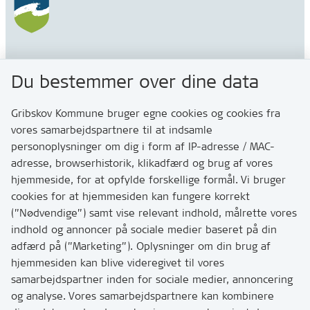
Gribskov Kommune
Du bestemmer over dine data
Rådhusvej 3
3200 Helsinge
Gribskov Kommune bruger egne cookies og cookies fra
vores samarbejdspartnere til at indsamle
personoplysninger om dig i form af IP-adresse / MAC-
Kontakt
adresse, browserhistorik, klikadfærd og brug af vores
Skriv til os via Digital Post
hjemmeside, for at opfylde forskellige formål. Vi bruger
Har du brug for at komme i kontakt med os? Se her
cookies for at hjemmesiden kan fungere korrekt
hvordan
(”Nødvendige”) samt vise relevant indhold, målrette vores
Tip os om huller i vejen eller andet
indhold og annoncer på sociale medier baseret på din
adfærd på (”Marketing”). Oplysninger om din brug af
T:
7249 6000
hjemmesiden kan blive videregivet til vores
Bemærk: vi har mange opkald mellem kl. 10 og 11
samarbejdspartner inden for sociale medier, annoncering
og analyse. Vores samarbejdspartnere kan kombinere