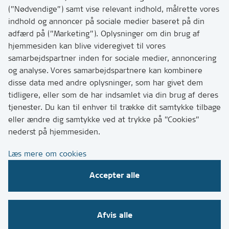
hvordan
(”Nødvendige”) samt vise relevant indhold, målrette vores
Tip os om huller i vejen eller andet
indhold og annoncer på sociale medier baseret på din
adfærd på (”Marketing”). Oplysninger om din brug af
T:
7249 6000
hjemmesiden kan blive videregivet til vores
Bemærk: vi har mange opkald mellem kl. 10 og 11
samarbejdspartner inden for sociale medier, annoncering
og analyse. Vores samarbejdspartnere kan kombinere
disse data med andre oplysninger, som har givet dem
Links
tidligere, eller som de har indsamlet via din brug af deres
tjenester. Du kan til enhver til trække dit samtykke tilbage
Tilgængelighedserklæring
eller ændre dig samtykke ved at trykke på ”Cookies”
Cookies
nederst på hjemmesiden.
Databeskyttelse
Læs mere om cookies
CVR, EAN og betaling
Accepter alle
Følg os på sociale medier
Afvis alle