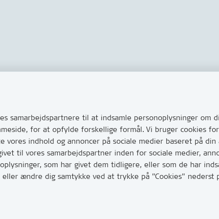
Links
s via Digital Post
Tilgængelighedserklæring
ug for at komme i kontakt
s samarbejdspartnere til at indsamle personoplysninger om di
Cookies
e her hvordan
mmeside, for at opfylde forskellige formål. Vi bruger cookies 
Databeskyttelse
huller i vejen eller andet
te vores indhold og annoncer på sociale medier baseret på din
CVR, EAN og betaling
vet til vores samarbejdspartner inden for sociale medier, ann
0
lysninger, som har givet dem tidligere, eller som de har indsa
har mange opkald mellem kl.
age eller ændre dig samtykke ved at trykke på ”Cookies” neders