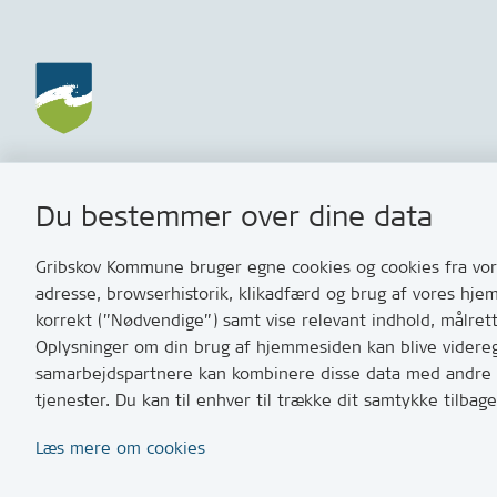
Gribskov Kommune
Kontakt
Du bestemmer over dine data
Rådhusvej 3
Skriv til o
3200 Helsinge
Har du br
Gribskov Kommune bruger egne cookies og cookies fra vore
med os? S
adresse, browserhistorik, klikadfærd og brug af vores hje
Tip os om 
korrekt (”Nødvendige”) samt vise relevant indhold, målret
Oplysninger om din brug af hjemmesiden kan blive videregi
T:
7249 600
samarbejdspartnere kan kombinere disse data med andre op
Bemærk: vi 
tjenester. Du kan til enhver til trække dit samtykke tilb
10 og 11
Læs mere om cookies