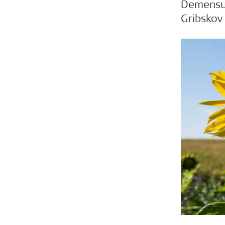
Demensug
Gribskov