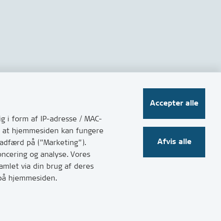
Følg os på sociale medier
Accepter alle
g i form af IP-adresse / MAC-
for at hjemmesiden kan fungere
Afvis alle
 adfærd på (”Marketing”).
oncering og analyse. Vores
mlet via din brug af deres
t på hjemmesiden.