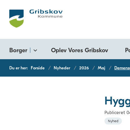
Borger
Oplev Vores Gribskov
P
Du er her:
Forside
Nyheder
2026
Maj
Demens
Hygg
Publiceret
0
Nyhed