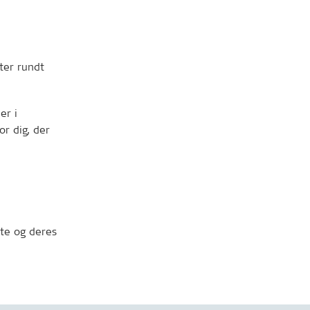
ter rundt
er i
r dig, der
te og deres