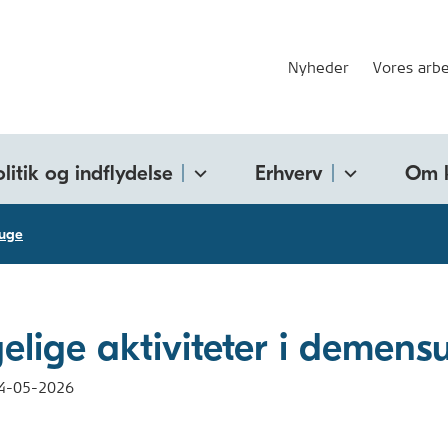
Nyheder
Vores arbe
olitik og indflydelse
Erhverv
Om 
uge
elige aktiviteter i demens
4-05-2026