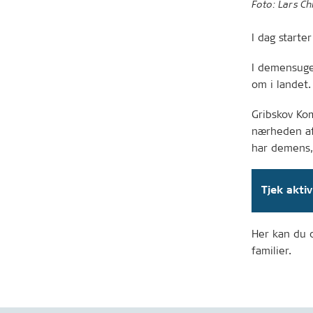
Foto: Lars Ch
I dag starte
I demensuge
om i landet.
Gribskov Kom
nærheden af
har demens, 
Tjek akti
Her kan du 
familier.