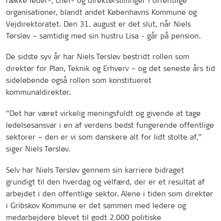
række leder-, chef- og direktørstillinger i offentlige
organisationer, blandt andet Københavns Kommune og
Vejdirektoratet. Den 31. august er det slut, når Niels
Tørsløv – samtidig med sin hustru Lisa - går på pension.
De sidste syv år har Niels Tørsløv bestridt rollen som
direktør for Plan, Teknik og Erhverv – og det seneste års tid
sideløbende også rollen som konstitueret
kommunaldirektør.
”Det har været virkelig meningsfuldt og givende at tage
ledelsesansvar i en af verdens bedst fungerende offentlige
sektorer – den er vi som danskere alt for lidt stolte af,”
siger Niels Tørsløv.
Selv har Niels Tørsløv gennem sin karriere bidraget
grundigt til den hverdag og velfærd, der er et resultat af
arbejdet i den offentlige sektor. Alene i tiden som direktør
i Gribskov Kommune er det sammen med ledere og
medarbejdere blevet til godt 2.000 politiske