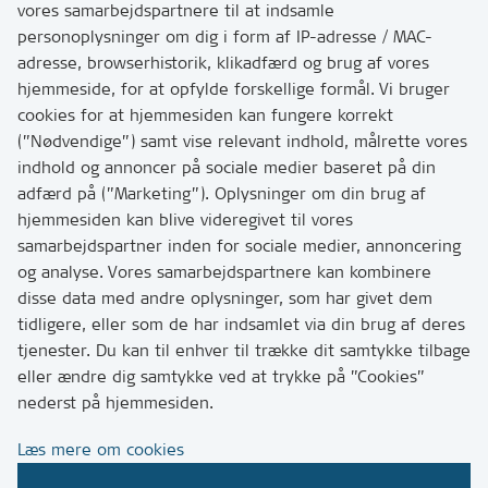
vores samarbejdspartnere til at indsamle
personoplysninger om dig i form af IP-adresse / MAC-
Kontakt
adresse, browserhistorik, klikadfærd og brug af vores
Skriv til os via Digital Post
hjemmeside, for at opfylde forskellige formål. Vi bruger
Har du brug for at komme i kontakt med os? Se her
cookies for at hjemmesiden kan fungere korrekt
hvordan
(”Nødvendige”) samt vise relevant indhold, målrette vores
Tip os om huller i vejen eller andet
indhold og annoncer på sociale medier baseret på din
adfærd på (”Marketing”). Oplysninger om din brug af
T:
7249 6000
hjemmesiden kan blive videregivet til vores
Bemærk: vi har mange opkald mellem kl. 10 og 11
samarbejdspartner inden for sociale medier, annoncering
og analyse. Vores samarbejdspartnere kan kombinere
disse data med andre oplysninger, som har givet dem
Links
tidligere, eller som de har indsamlet via din brug af deres
tjenester. Du kan til enhver til trække dit samtykke tilbage
Tilgængelighedserklæring
eller ændre dig samtykke ved at trykke på ”Cookies”
Cookies
nederst på hjemmesiden.
Databeskyttelse
Læs mere om cookies
CVR, EAN og betaling