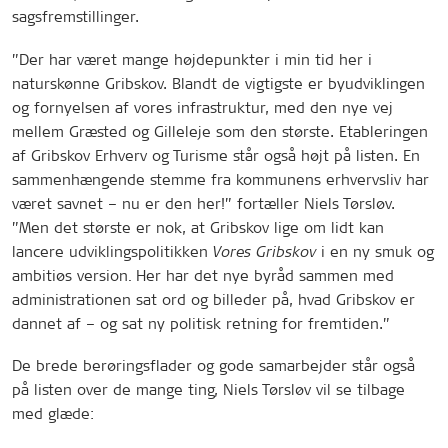
sagsfremstillinger.
”Der har været mange højdepunkter i min tid her i
naturskønne Gribskov. Blandt de vigtigste er byudviklingen
og fornyelsen af vores infrastruktur, med den nye vej
mellem Græsted og Gilleleje som den største. Etableringen
af Gribskov Erhverv og Turisme står også højt på listen. En
sammenhængende stemme fra kommunens erhvervsliv har
været savnet – nu er den her!” fortæller Niels Tørsløv.
”Men det største er nok, at Gribskov lige om lidt kan
lancere udviklingspolitikken
i en ny smuk og
Vores Gribskov
ambitiøs version
Her har det nye byråd sammen med
.
administrationen sat ord og billeder på, hvad Gribskov er
dannet af – og sat ny politisk retning for fremtiden.”
De brede berøringsflader og gode samarbejder står også
på listen over de mange ting, Niels Tørsløv vil se tilbage
med glæde: