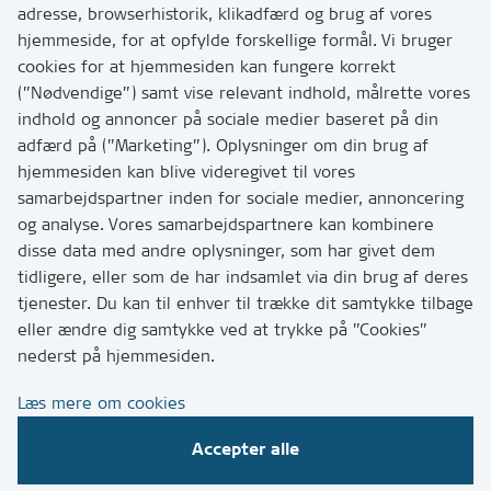
adresse, browserhistorik, klikadfærd og brug af vores
Skriv til os via Digital Post
hjemmeside, for at opfylde forskellige formål. Vi bruger
Har du brug for at komme i kontakt med os? Se her
cookies for at hjemmesiden kan fungere korrekt
hvordan
(”Nødvendige”) samt vise relevant indhold, målrette vores
Tip os om huller i vejen eller andet
indhold og annoncer på sociale medier baseret på din
adfærd på (”Marketing”). Oplysninger om din brug af
T:
7249 6000
hjemmesiden kan blive videregivet til vores
Bemærk: vi har mange opkald mellem kl. 10 og 11
samarbejdspartner inden for sociale medier, annoncering
og analyse. Vores samarbejdspartnere kan kombinere
disse data med andre oplysninger, som har givet dem
Links
tidligere, eller som de har indsamlet via din brug af deres
tjenester. Du kan til enhver til trække dit samtykke tilbage
Tilgængelighedserklæring
eller ændre dig samtykke ved at trykke på ”Cookies”
Cookies
nederst på hjemmesiden.
Databeskyttelse
Læs mere om cookies
CVR, EAN og betaling
Accepter alle
Følg os på sociale medier