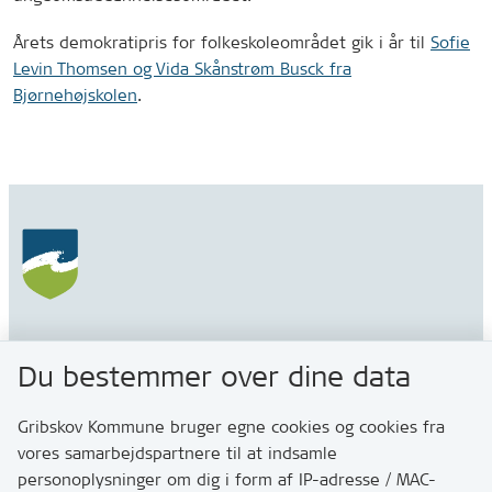
Årets demokratipris for folkeskoleområdet gik i år til
Sofie
Levin Thomsen og Vida Skånstrøm Busck fra
Bjørnehøjskolen
.
Gribskov Kommune
Du bestemmer over dine data
Rådhusvej 3
3200 Helsinge
Gribskov Kommune bruger egne cookies og cookies fra
vores samarbejdspartnere til at indsamle
personoplysninger om dig i form af IP-adresse / MAC-
Kontakt