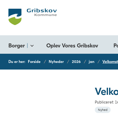
Borger
Oplev Vores Gribskov
P
Du er her:
Forside
Nyheder
2026
jan
Velkomst
Velko
Publiceret
1
Nyhed