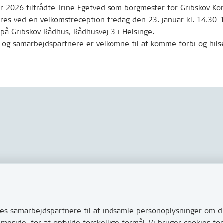
ar 2026 tiltrådte Trine Egetved som borgmester for Gribskov K
es ved en velkomstreception fredag den 23. januar kl. 14.30-1
på Gribskov Rådhus, Rådhusvej 3 i Helsinge.
 og samarbejdspartnere er velkomne til at komme forbi og hils
Links
s via Digital Post
Tilgængelighedserklæring
ug for at komme i kontakt
s samarbejdspartnere til at indsamle personoplysninger om di
Cookies
e her hvordan
mmeside, for at opfylde forskellige formål. Vi bruger cookies 