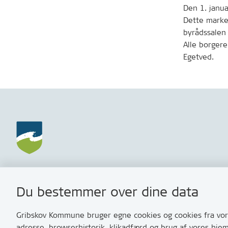
Den 1. janu
Dette marker
byrådssalen 
Alle borgere
Egetved.
Gribskov Kommune
Kontakt
Du bestemmer over dine data
Rådhusvej 3
Skriv til o
3200 Helsinge
Har du br
Gribskov Kommune bruger egne cookies og cookies fra vore
med os? S
adresse, browserhistorik, klikadfærd og brug af vores hje