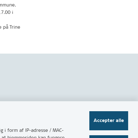
ommune.
7.00 i
e på Trine
Følg os på sociale medier
Accepter alle
g i form af IP-adresse / MAC-
for at hjemmesiden kan fungere