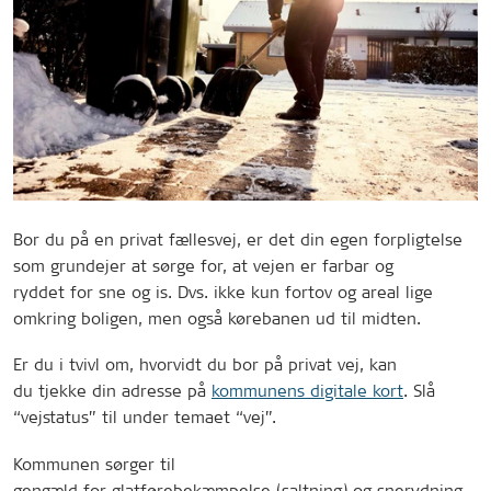
Bor du på en privat fællesvej, er det din egen forpligtelse
som grundejer at sørge for, at vejen er farbar og
ryddet for sne og is. Dvs. ikke kun fortov og areal lige
omkring boligen, men også kørebanen ud til midten.
Er du i tvivl om, hvorvidt du bor på privat vej, kan
du tjekke din adresse på
kommunens digitale kort
. Slå
“vejstatus” til under temaet “vej”.
Kommunen sørger til
gengæld for glatførebekæmpelse (saltning) og snerydning