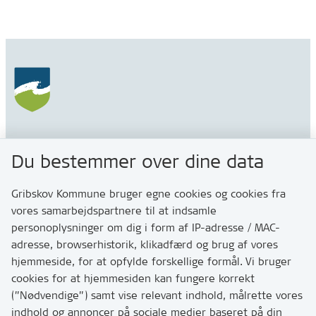
Gribskov Kommune
Du bestemmer over dine data
Rådhusvej 3
3200 Helsinge
Gribskov Kommune bruger egne cookies og cookies fra
vores samarbejdspartnere til at indsamle
personoplysninger om dig i form af IP-adresse / MAC-
Kontakt
adresse, browserhistorik, klikadfærd og brug af vores
Skriv til os via Digital Post
hjemmeside, for at opfylde forskellige formål. Vi bruger
Har du brug for at komme i kontakt med os? Se her
cookies for at hjemmesiden kan fungere korrekt
hvordan
(”Nødvendige”) samt vise relevant indhold, målrette vores
Tip os om huller i vejen eller andet
indhold og annoncer på sociale medier baseret på din