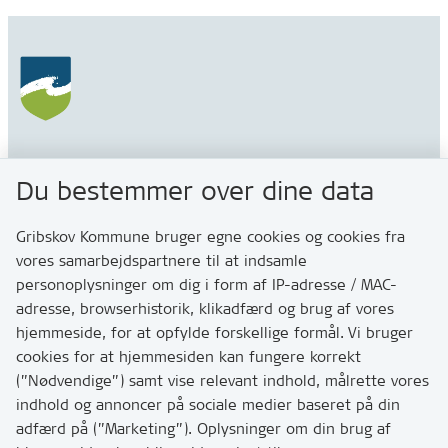
Gribskov Kommune
Du bestemmer over dine data
Rådhusvej 3
3200 Helsinge
Gribskov Kommune bruger egne cookies og cookies fra
vores samarbejdspartnere til at indsamle
personoplysninger om dig i form af IP-adresse / MAC-
Kontakt
adresse, browserhistorik, klikadfærd og brug af vores
Skriv til os via Digital Post
hjemmeside, for at opfylde forskellige formål. Vi bruger
Har du brug for at komme i kontakt med os? Se her
cookies for at hjemmesiden kan fungere korrekt
hvordan
(”Nødvendige”) samt vise relevant indhold, målrette vores
Tip os om huller i vejen eller andet
indhold og annoncer på sociale medier baseret på din
adfærd på (”Marketing”). Oplysninger om din brug af
T:
7249 6000