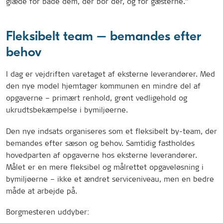
glæde for både dem, der bor der, og for gæsterne.”
Fleksibelt team – bemandes efter
behov
I dag er vejdriften varetaget af eksterne leverandører. Med
den nye model hjemtager kommunen en mindre del af
opgaverne – primært renhold, grønt vedligehold og
ukrudtsbekæmpelse i bymiljøerne.
Den nye indsats organiseres som et fleksibelt by-team, der
bemandes efter sæson og behov. Samtidig fastholdes
hovedparten af opgaverne hos eksterne leverandører.
Målet er en mere fleksibel og målrettet opgaveløsning i
bymiljøerne – ikke et ændret serviceniveau, men en bedre
måde at arbejde på.
Borgmesteren uddyber: