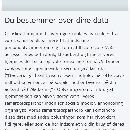
Gribskov Kommune
Du bestemmer over dine data
Rådhusvej 3
3200 Helsinge
Gribskov Kommune bruger egne cookies og cookies fra
vores samarbejdspartnere til at indsamle
personoplysninger om dig i form af IP-adresse / MAC-
Kontakt
adresse, browserhistorik, klikadfærd og brug af vores
Skriv til os via Digital Post
hjemmeside, for at opfylde forskellige formål. Vi bruger
Har du brug for at komme i kontakt med os? Se her
cookies for at hjemmesiden kan fungere korrekt
hvordan
(”Nødvendige”) samt vise relevant indhold, målrette vores
Tip os om huller i vejen eller andet
indhold og annoncer på sociale medier baseret på din
adfærd på (”Marketing”). Oplysninger om din brug af
T:
7249 6000
hjemmesiden kan blive videregivet til vores
Bemærk: vi har mange opkald mellem kl. 10 og 11
samarbejdspartner inden for sociale medier, annoncering
og analyse. Vores samarbejdspartnere kan kombinere
disse data med andre oplysninger, som har givet dem
Links
tidligere, eller som de har indsamlet via din brug af deres