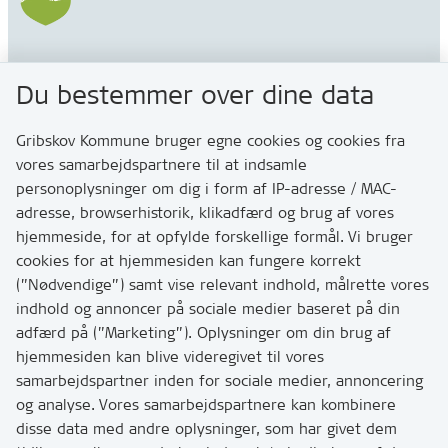
Gribskov Kommune
Du bestemmer over dine data
Rådhusvej 3
3200 Helsinge
Gribskov Kommune bruger egne cookies og cookies fra
vores samarbejdspartnere til at indsamle
personoplysninger om dig i form af IP-adresse / MAC-
Kontakt
adresse, browserhistorik, klikadfærd og brug af vores
Skriv til os via Digital Post
hjemmeside, for at opfylde forskellige formål. Vi bruger
Har du brug for at komme i kontakt med os? Se her
cookies for at hjemmesiden kan fungere korrekt
hvordan
(”Nødvendige”) samt vise relevant indhold, målrette vores
Tip os om huller i vejen eller andet
indhold og annoncer på sociale medier baseret på din
adfærd på (”Marketing”). Oplysninger om din brug af
T:
7249 6000
hjemmesiden kan blive videregivet til vores
Bemærk: vi har mange opkald mellem kl. 10 og 11
samarbejdspartner inden for sociale medier, annoncering
og analyse. Vores samarbejdspartnere kan kombinere
disse data med andre oplysninger, som har givet dem
Links