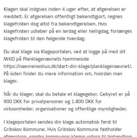
Klagen skal indgives inden 4 uger efter, at afgørelsen er
meddelt. Er afgørelsen offentligt bekendtgjort, regnes
klagefristen dog altid fra bekendtgørelsen. Hvis
klagefristen udløber på en lørdag eller helligdag, forlænges
klagefristen til den følgende hverdag.
Du skal klage via Klageportalen, ved at logge på med dit
MitID på Planklagenævnets hjemmeside
https://naevneneshus.dk/start-din-klage/planklagenaevnet/.
På siden finder du mere information om, hvordan man
klager.
Når du klager, skal du betale et klagegebyr. Gebyret er på
900 DKK for privatpersoner og 1.800 DKK for
virksomheder, organisationer og offentlige myndigheder.
I klageportalen sendes din klage automatisk først til
Gribskov Kommune. Hvis Gribskov Kommune fastholder
afgørelsen, sender kommunen klagen videre til behandling