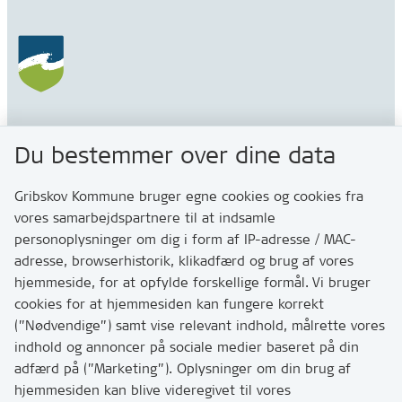
Gribskov Kommune
Du bestemmer over dine data
Rådhusvej 3
3200 Helsinge
Gribskov Kommune bruger egne cookies og cookies fra
vores samarbejdspartnere til at indsamle
personoplysninger om dig i form af IP-adresse / MAC-
Kontakt
adresse, browserhistorik, klikadfærd og brug af vores
Skriv til os via Digital Post
hjemmeside, for at opfylde forskellige formål. Vi bruger
Har du brug for at komme i kontakt med os? Se her
cookies for at hjemmesiden kan fungere korrekt
hvordan
(”Nødvendige”) samt vise relevant indhold, målrette vores
Tip os om huller i vejen eller andet
indhold og annoncer på sociale medier baseret på din
adfærd på (”Marketing”). Oplysninger om din brug af
T:
7249 6000
hjemmesiden kan blive videregivet til vores