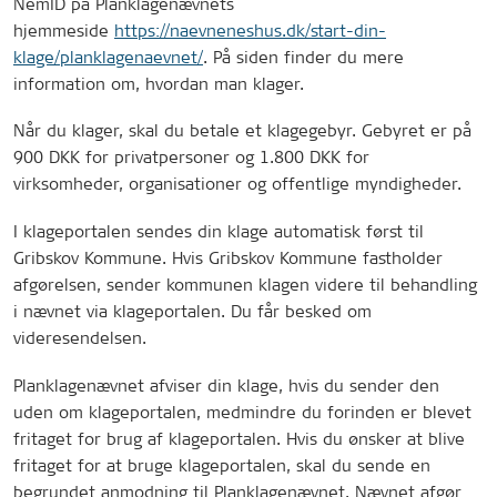
NemID på Planklagenævnets
hjemmeside
https://naevneneshus.dk/start-din-
klage/planklagenaevnet/
. På siden finder du mere
information om, hvordan man klager.
Når du klager, skal du betale et klagegebyr. Gebyret er på
900 DKK for privatpersoner og 1.800 DKK for
virksomheder, organisationer og offentlige myndigheder.
I klageportalen sendes din klage automatisk først til
Gribskov Kommune. Hvis Gribskov Kommune fastholder
afgørelsen, sender kommunen klagen videre til behandling
i nævnet via klageportalen. Du får besked om
videresendelsen.
Planklagenævnet afviser din klage, hvis du sender den
uden om klageportalen, medmindre du forinden er blevet
fritaget for brug af klageportalen. Hvis du ønsker at blive
fritaget for at bruge klageportalen, skal du sende en
begrundet anmodning til Planklagenævnet. Nævnet afgør