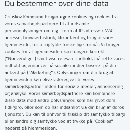
Du bestemmer over dine data
Rådhusvej 3
3200 Helsinge
Gribskov Kommune bruger egne cookies og cookies fra
vores samarbejdspartnere til at indsamle
personoplysninger om dig i form af IP-adresse / MAC-
Kontakt
adresse, browserhistorik, klikadfærd og brug af vores
Skriv til os via Digital Post
hjemmeside, for at opfylde forskellige formål. Vi bruger
Har du brug for at komme i kontakt med os? Se her
cookies for at hjemmesiden kan fungere korrekt
hvordan
(”Nødvendige”) samt vise relevant indhold, målrette vores
Tip os om huller i vejen eller andet
indhold og annoncer på sociale medier baseret på din
adfærd på (”Marketing”). Oplysninger om din brug af
T:
7249 6000
hjemmesiden kan blive videregivet til vores
Bemærk: vi har mange opkald mellem kl. 10 og 11
samarbejdspartner inden for sociale medier, annoncering
og analyse. Vores samarbejdspartnere kan kombinere
disse data med andre oplysninger, som har givet dem
Links
tidligere, eller som de har indsamlet via din brug af deres
tjenester. Du kan til enhver til trække dit samtykke tilbage
Tilgængelighedserklæring
eller ændre dig samtykke ved at trykke på ”Cookies”
Cookies
nederst på hjemmesiden.