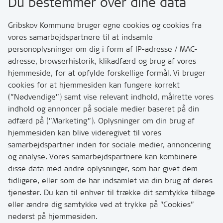
Du bestemmer over dine data
Rådhusvej 3
3200 Helsinge
Gribskov Kommune bruger egne cookies og cookies fra
vores samarbejdspartnere til at indsamle
personoplysninger om dig i form af IP-adresse / MAC-
Kontakt
adresse, browserhistorik, klikadfærd og brug af vores
Skriv til os via Digital Post
hjemmeside, for at opfylde forskellige formål. Vi bruger
Har du brug for at komme i kontakt med os? Se her
cookies for at hjemmesiden kan fungere korrekt
hvordan
(”Nødvendige”) samt vise relevant indhold, målrette vores
Tip os om huller i vejen eller andet
indhold og annoncer på sociale medier baseret på din
adfærd på (”Marketing”). Oplysninger om din brug af
T:
7249 6000
hjemmesiden kan blive videregivet til vores
Bemærk: vi har mange opkald mellem kl. 10 og 11
samarbejdspartner inden for sociale medier, annoncering
og analyse. Vores samarbejdspartnere kan kombinere
disse data med andre oplysninger, som har givet dem
Links
tidligere, eller som de har indsamlet via din brug af deres
tjenester. Du kan til enhver til trække dit samtykke tilbage
Tilgængelighedserklæring
eller ændre dig samtykke ved at trykke på ”Cookies”
Cookies
nederst på hjemmesiden.