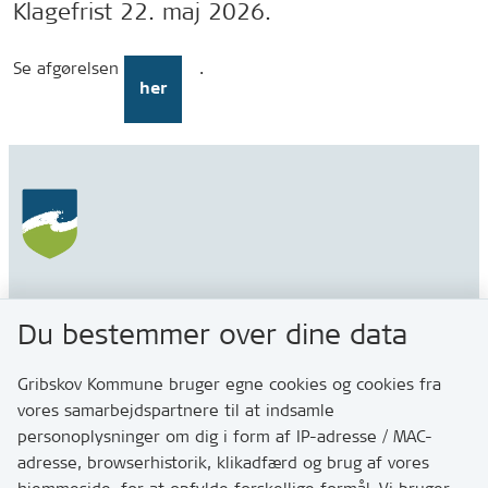
Klagefrist 22. maj 2026.
Se afgørelsen
.
her
Gribskov Kommune
Du bestemmer over dine data
Rådhusvej 3
3200 Helsinge
Gribskov Kommune bruger egne cookies og cookies fra
vores samarbejdspartnere til at indsamle
personoplysninger om dig i form af IP-adresse / MAC-
Kontakt
adresse, browserhistorik, klikadfærd og brug af vores
Skriv til os via Digital Post