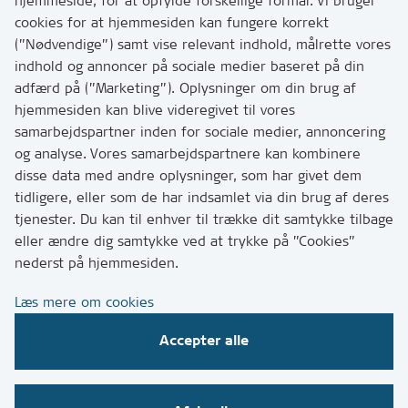
hjemmeside, for at opfylde forskellige formål. Vi bruger
Har du brug for at komme i kontakt med os? Se her
cookies for at hjemmesiden kan fungere korrekt
hvordan
(”Nødvendige”) samt vise relevant indhold, målrette vores
Tip os om huller i vejen eller andet
indhold og annoncer på sociale medier baseret på din
adfærd på (”Marketing”). Oplysninger om din brug af
T:
7249 6000
hjemmesiden kan blive videregivet til vores
Bemærk: vi har mange opkald mellem kl. 10 og 11
samarbejdspartner inden for sociale medier, annoncering
og analyse. Vores samarbejdspartnere kan kombinere
disse data med andre oplysninger, som har givet dem
Links
tidligere, eller som de har indsamlet via din brug af deres
tjenester. Du kan til enhver til trække dit samtykke tilbage
Tilgængelighedserklæring
eller ændre dig samtykke ved at trykke på ”Cookies”
Cookies
nederst på hjemmesiden.
Databeskyttelse
Læs mere om cookies
CVR, EAN og betaling
Accepter alle
Følg os på sociale medier