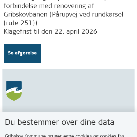
forbindelse med renovering af
Gribskovbanen (Pårupvej ved rundkørsel
(rute 251))
Klagefrist til den 22. april 2026
Se afgørelse
Gribskov Kommune
Du bestemmer over dine data
Rådhusvej 3
3200 Helsinge
Gribskov Kommune bruger egne cookies og cookies fra