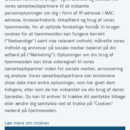
vores samarbejdspartnere til at indsamle
personoplysninger om dig i form af IP-adresse / MAC-
Kontakt
adresse, browserhistorik, klikadfærd og brug af vores
Skriv til os via Digital Post
hjemmeside, for at opfylde forskellige formål. Vi bruger
Har du brug for at komme i kontakt med os? Se her
cookies for at hjemmesiden kan fungere korrekt
hvordan
(”Nødvendige”) samt vise relevant indhold, målrette vores
Tip os om huller i vejen eller andet
indhold og annoncer på sociale medier baseret på din
adfærd på (”Marketing”). Oplysninger om din brug af
T:
7249 6000
hjemmesiden kan blive videregivet til vores
Bemærk: vi har mange opkald mellem kl. 10 og 11
samarbejdspartner inden for sociale medier, annoncering
og analyse. Vores samarbejdspartnere kan kombinere
disse data med andre oplysninger, som har givet dem
Links
tidligere, eller som de har indsamlet via din brug af deres
tjenester. Du kan til enhver til trække dit samtykke tilbage
Tilgængelighedserklæring
eller ændre dig samtykke ved at trykke på ”Cookies”
Cookies
nederst på hjemmesiden.
Databeskyttelse
Læs mere om cookies
CVR, EAN og betaling