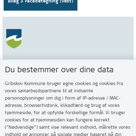
Bilag 3 Facadetegning (vest)
Gribskov Kommune
Du bestemmer over dine data
Rådhusvej 3
3200 Helsinge
Gribskov Kommune bruger egne cookies og cookies fra
vores samarbejdspartnere til at indsamle
personoplysninger om dig i form af IP-adresse / MAC-
Kontakt
adresse, browserhistorik, klikadfærd og brug af vores
Skriv til os via Digital Post
hjemmeside, for at opfylde forskellige formål. Vi bruger
Har du brug for at komme i kontakt med os? Se her
cookies for at hjemmesiden kan fungere korrekt
hvordan
(”Nødvendige”) samt vise relevant indhold, målrette vores
Tip os om huller i vejen eller andet
indhold og annoncer på sociale medier baseret på din