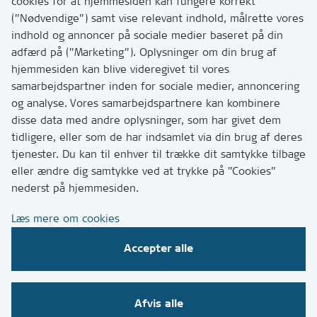
Har du brug for at komme i kontakt med os? Se her
cookies for at hjemmesiden kan fungere korrekt
hvordan
(”Nødvendige”) samt vise relevant indhold, målrette vores
Tip os om huller i vejen eller andet
indhold og annoncer på sociale medier baseret på din
adfærd på (”Marketing”). Oplysninger om din brug af
T:
7249 6000
hjemmesiden kan blive videregivet til vores
Bemærk: vi har mange opkald mellem kl. 10 og 11
samarbejdspartner inden for sociale medier, annoncering
og analyse. Vores samarbejdspartnere kan kombinere
disse data med andre oplysninger, som har givet dem
Links
tidligere, eller som de har indsamlet via din brug af deres
tjenester. Du kan til enhver til trække dit samtykke tilbage
Tilgængelighedserklæring
eller ændre dig samtykke ved at trykke på ”Cookies”
Cookies
nederst på hjemmesiden.
Databeskyttelse
Læs mere om cookies
CVR, EAN og betaling
Accepter alle
Følg os på sociale medier
Afvis alle