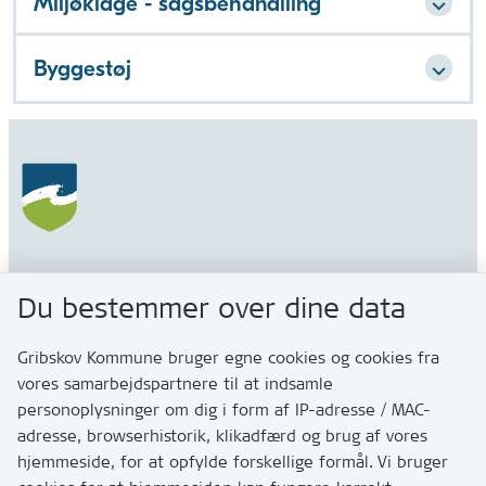
Miljøklage - sagsbehandlling
Byggestøj
Gribskov Kommune
Du bestemmer over dine data
Rådhusvej 3
3200 Helsinge
Gribskov Kommune bruger egne cookies og cookies fra
vores samarbejdspartnere til at indsamle
personoplysninger om dig i form af IP-adresse / MAC-
Kontakt
adresse, browserhistorik, klikadfærd og brug af vores
Skriv til os via Digital Post
hjemmeside, for at opfylde forskellige formål. Vi bruger